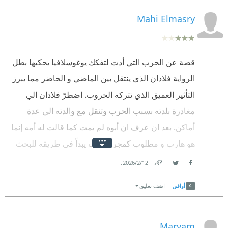
Mahi Elmasry
قصة عن الحرب التي أدت لتفكك يوغوسلافيا يحكيها بطل
الرواية فلادان الذي ينتقل بين الماضي و الحاضر مما يبرز
التأثير العميق الذي تتركه الحروب. اضطرّ فلادان الي
مغادرة بلدته بسبب الحرب وتنقل مع والدته الي عدة
أماكن. بعد ان عرف ان أبوه لم يمت كما قالت له أمه إنما
هو هارب و مطلوب كمجرم حرب يبداً في طريقه للبحث
عن والده و هي رحلة صعبة نفسيا و عمليا. يغوص الكاتب
.
12‏/2‏/2026
Facebook
Twitter
Link
داخل نفس البطل و يبرز باحتراف احاسيس الطفل أثناء
أوافق
اضف تعليق
سفرهم من مكان لآخر و الغربة التي ظلت في أعماقه و
انهيار علاقته بأمه و اضطراب شخصيته. القصة تبرز آثار
الحرب على البشر أثناء و بعد الاضطرابات و كيف ان
Maryam