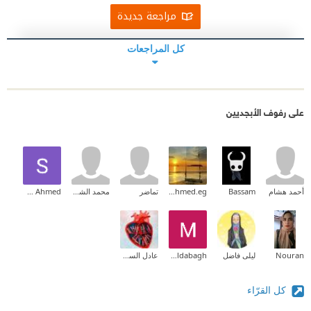
مراجعة جديدة
كل المراجعات
على رفوف الأبجديين
أحمد هشام
Bassam
sara.ahmed.eg
تماضر
محمد الشحني
Shosho Ahmed
Nouran
ليلى فاضل
M. Raeed Aldabagh
عادل السومري
كل القرّاء