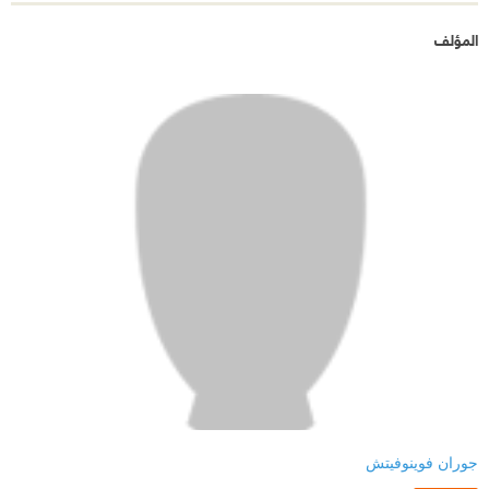
المؤلف
جوران فوينوفيتش