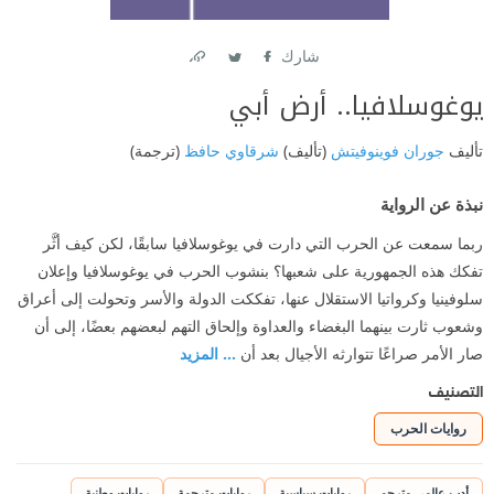
شارك
Link
Twitter
Facebook
يوغوسلافيا.. أرض أبي
تأليف
جوران فوينوفيتش
(تأليف)
شرقاوي حافظ
(ترجمة)
نبذة عن الرواية
ربما سمعت عن الحرب التي دارت في يوغوسلافيا سابقًا، لكن كيف أثَّر
تفكك هذه الجمهورية على شعبها؟ بنشوب الحرب في يوغوسلافيا وإعلان
سلوفينيا وكرواتيا الاستقلال عنها، تفككت الدولة والأسر وتحولت إلى أعراق
وشعوب ثارت بينهما البغضاء والعداوة وإلحاق التهم لبعضهم بعضًا، إلى أن
صار الأمر صراعًا تتوارثه الأجيال بعد أن
... المزيد
التصنيف
روايات الحرب
أدب عالمي مترجم
روايات سياسية
روايات مترجمة
روايات وطنية