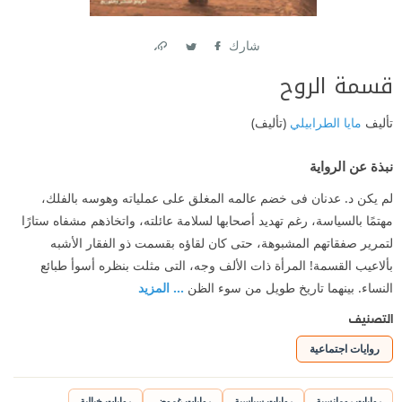
شارك
Link
Twitter
Facebook
قسمة الروح
تأليف
مايا الطرابيلي
(تأليف)
نبذة عن الرواية
لم يكن د. عدنان فى خضم عالمه المغلق على عملياته وهوسه بالفلك،
مهتمًا بالسياسة، رغم تهديد أصحابها لسلامة عائلته، واتخاذهم مشفاه ستارًا
لتمرير صفقاتهم المشبوهة، حتى كان لقاؤه بقسمت ذو الفقار الأشبه
بألاعيب القسمة! المرأة ذات الألف وجه، التى مثلت بنظره أسوأ طبائع
النساء. بينهما تاريخ طويل من سوء الظن
... المزيد
التصنيف
روايات اجتماعية
روايات رومانسية
روايات سياسية
روايات غموض
روايات خيالية