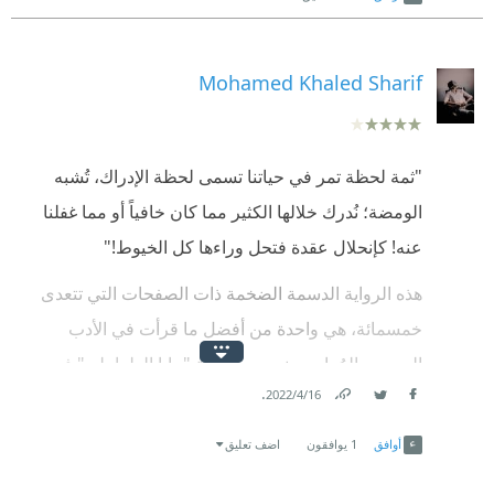
Mohamed Khaled Sharif
"ثمة لحظة تمر في حياتنا تسمى لحظة الإدراك، تُشبه
الومضة؛ نُدرك خلالها الكثير مما كان خافياً أو مما غفلنا
عنه! كإنحلال عقدة فتحل وراءها كل الخيوط!"
هذه الرواية الدسمة الضخمة ذات الصفحات التي تتعدى
خمسمائة، هي واحدة من أفضل ما قرأت في الأدب
المصري المُعاصر، نجحت الكاتبة "مايا الطرابيلي" في
.
16‏/4‏/2022
رسم دراما مجتمعية بارعة، لا تخلو من السياسة أبداً، رغم
Link
Twitter
Facebook
وجودها في الخلفية في البداية، ثم بدأت تأثر في الأحداث،
أوافق
1
يوافقون
اضف تعليق
إلى النهاية التي أصبحت السياسة من أحد عواميدها