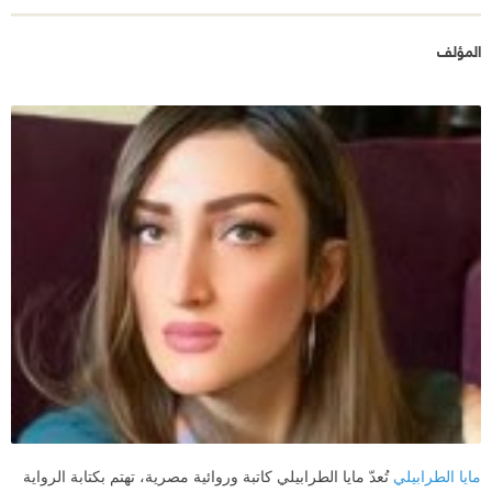
المجالات.
المؤلف
"اليوم الثامن ولم تهدأ الأمور كما توقع الجميع! لم يستطع
جبابرة النظام إضعاف المظاهرات وكسر شوكتها، أغبياء!
لقد أتت الثورة لتبقى."
نُشرت هذه الرواية في يناير 2015، ومن خلال المراجعات
القديمة لها، أستطيع أن أرى الأمل لا يزال موجوداً، والحياة
لم تُصبح بالشكل القاتم الذي أصبحت عليه، حتى الرواية
نفسها، لا يزال بها جانب وردي اللون، رغم أن الكاتبة
قامت بذكاء شديد الحرص على عدم الإفراط في الأمل في
نهاية الرواية الصادمة، عندما تقرأ هذه الرواية بعد أكثر من
سبعة سنوات، لا تستطيع إلا أن تتحسر، على كُل تلك
الآمال، على الأوصاف الجميلة للثورة، ومكافحة الفساد،
المُستشري في كُل بقاع المحروسة، تعرض الكاتبة العديد
مايا الطرابيلي
تُعدّ مايا الطرابيلي كاتبة وروائية مصرية، تهتم بكتابة الرواية
من عفن هذا الفساد، المستشفيات الخاصة والعمليات