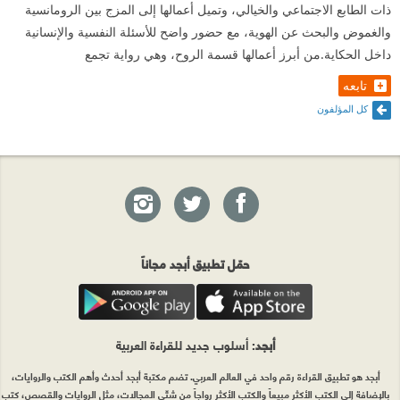
ذات الطابع الاجتماعي والخيالي، وتميل أعمالها إلى المزج بين الرومانسية
الخاصة التي تتم بها، تجارة أعضاء، وممارسات لشخصيات
والغموض والبحث عن الهوية، مع حضور واضح للأسئلة النفسية والإنسانية
تابعة للنظام لتستولي عليها، الإستيلاء على الأراضي، بيع
داخل الحكاية.من أبرز أعمالها قسمة الروح، وهي رواية تجمع
الفتيات وسوق النخاسة، والعديد مما سيمر عابراً، ليصفعك
تابعه
كل المؤلفون
أهم سؤال: هل تغير شيء؟
"مُنذ رأيتك أدركت أنك عاصفة ستقتلع جذوري من الأرض
وتُغرقني."
ثم نأتي لأهم عمود قامت عليه الرواية، الشخصيات، وعلى
تنوعها، وتعدد أصواتها، ولكن بالتأكيد كان الاهتمام الأكبر
حمّل تطبيق أبجد مجاناً
من نصيب "قسمت"، و"عدنان" الذان خاضا صراعات من
نوع خاص قبل وآثناء وبعد لقاءهم، صراعات مبنية درامياً
بشكل جيد، لا أستطيع التذكر متى قرأت رواية مصرية تهتم
أبجد
: أسلوب جديد للقراءة العربية
بالبناء مثل هذه الرواية، رغم أن الرواية تتعدى حاجز
أبجد هو تطبيق القراءة رقم واحد في العالم العربي. تضم مكتبة أبجد أحدث وأهم الكتب والروايات،
الخمسمائة صفحة، ولكني لم أشعر بالملل أبداً، الكاتبة
بالإضافة إلى الكتب الأكثر مبيعاً والكتب الأكثر رواجاً من شتّى المجالات، مثل الروايات والقصص، كتب