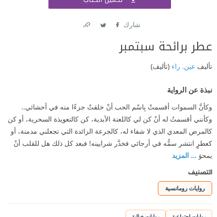
اشتر
شارك
Link
Twitter
Facebook
عطر برائحة سبتمبر
تأليف
عين. راء
(تأليف)
نبذة عن الرواية
وكأنَّ السموات أقسمتْ بِاسْم الحب أنْ خلقتْ جزءًا منه في أحشائي..
وكأنني أقسمتُ له أنْ كن لي كاللعنة الأبدية، كن كالتعويذة السحرية، أو كن
كالمرض المعدي الذي لا شفاء له، كالجرعة الزائدة التي تجعلني مدمنة، أو
كعطرٍ انتشر سمُّه في أرجائي فخدَّر شرايينه! فبعد كل ذلك هل للقلب أنْ
يمحوَ
... المزيد
التصنيف
روايات رومانسية
روايات اجتماعية
روايات خيالية