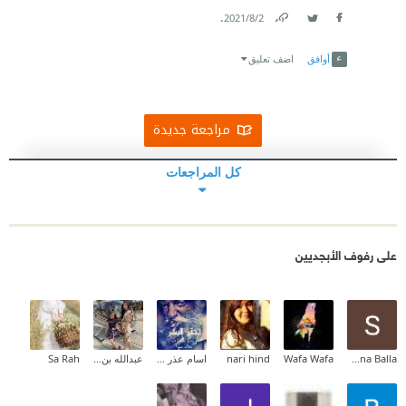
.
2‏/8‏/2021
Link
Twitter
Facebook
أوافق
اضف تعليق
مراجعة جديدة
كل المراجعات
على رفوف الأبجديين
Sakeena Balla
Wafa Wafa
nari hind
اسام عذر القيصر
عبدالله بن حسين
Sa Rah