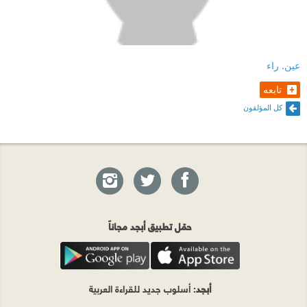
عين. راء
تابعه
كل المؤلفون
حمّل تطبيق أبجد مجاناً
أبجد
: أسلوب جديد للقراءة العربية