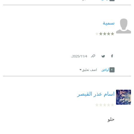
سمية
.
4‏/11‏/2025
Link
Twitter
Facebook
أوافق
اضف تعليق
اسام عذر القيصر
حلو