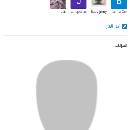
leen
Japonas Japonas
Baby jmny
Bushra Om
كل القرّاء
المؤلف