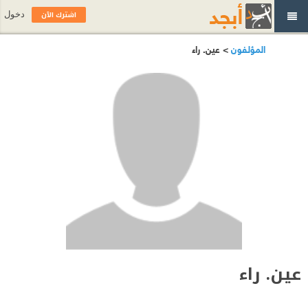
اشترك الآن
دخول
المؤلفون
> عين. راء
عين. راء