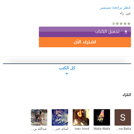
عطر برائحة سبتمبر
عين. راء
تحميل الكتاب
اشترك الآن
كل الكتب
القرّاء
Sakeena Balla
Wafa Wafa
nari hind
اسام عذر القيصر
عبدالله بن حسين