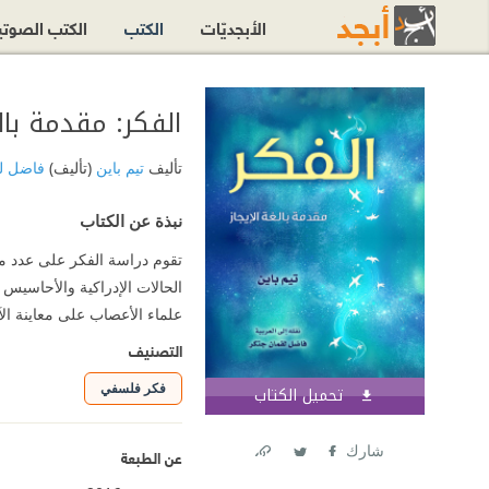
الأبجديّات
الكتب
الكتب الصوت
الفكر: مقدمة بالغ
تأليف
تيم باين
(تأليف)
فاضل ل
نبذة عن الكتاب
تقوم دراسة الفكر على عدد من
الحالات الإدراكية والأحاسيس 
علماء الأعصاب على معاينة الآ
التصنيف
فكر فلسفي
تحميل الكتاب
اشترك الآن
شارك
عن الطبعة
Link
Twitter
Facebook