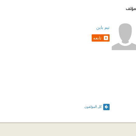
مؤلف
تيم باين
تابعه
كل المؤلفون