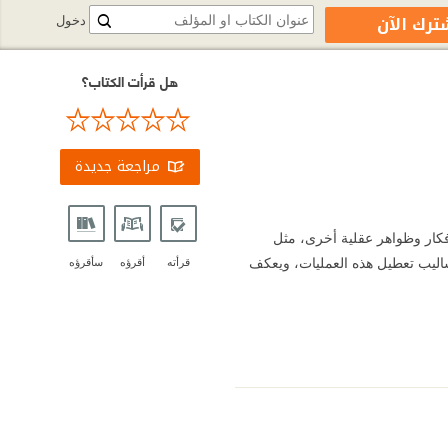
ترك الآن
دخول
هل قرأت الكتاب؟
مراجعة جديدة
فكار وظواهر عقلية أخرى، مثل
أساليب تعطيل هذه العمليات، ويعكف
قرأته
أقرؤه
سأقرؤه