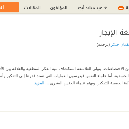
اش
ية
🎉 عيد ميلاد أبجد
المؤلفون
المقالات
جديد
ة الإيجاز
قمان جتكر
(ترجمة)
 الاختصاصات، يتولى الفلاسفة استكشاف بنية الفكر المنطقية والعلاقة بين الأ
الجسدية، أما علماء النفس فيدرسون العمليات التي تسند قدرتنا إلى التفكير و
لية العصبية للتفكير، ويهتم علماء الجنس البشري
... المزيد