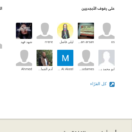
على رفوف الأبجديين
ال
os
arsan arsan
ليلى فاضل
rrere
شهد فهد
ابو محمد بث
Ahmad Abudames
Mishary Al Akeel
آدم الجماعي
Ahmed
كل القرّاء