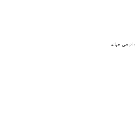
من نطبقها او لا نطبقها هي غير مفروضة علينا المهم ان نتقي الله اما 
اع في حياته