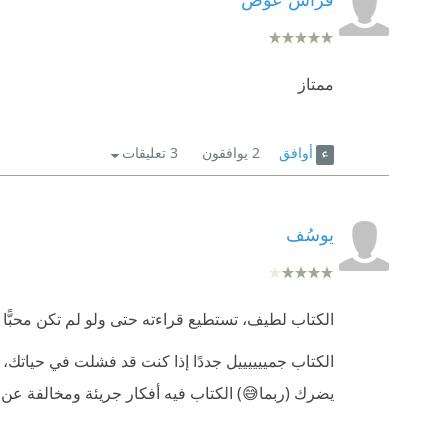
ممتاز
أوافق
2
يوافقون
3 تعليقات
يوسُف
الكتاب لطيف، تستطيع قراءته حتى ولو لم تكن محبًّا ل
الكتاب جمييييييل جددًا إذا كنت قد فشلت في حياتك، ي
يضرك (ربما😅) الكتاب فيه أفكار جريئة ومخالفة عن الم