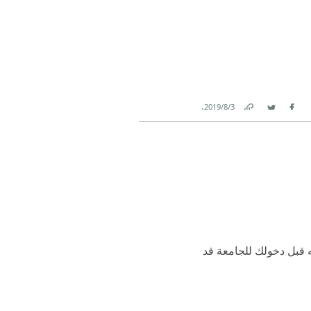
.
3‏/8‏/2019
Link
Twitter
Facebook
ته قبل دخولك للجامعة قد