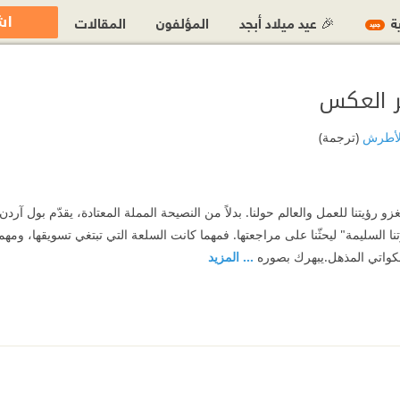
اش
ية
🎉 عيد ميلاد أبجد
المؤلفون
المقالات
جديد
ر العكس
لأطرش
(ترجمة)
 رؤيتنا للعمل والعالم حولنا. بدلاً من النصيحة المملة المعتادة، يقدّم بول آردن 
ا السليمة" ليحثّنا على مراجعتها. فمهما كانت السلعة التي تبتغي تسويقها، ومهما
لحكواتي المذهل.يبهرك بصوره
... المزيد