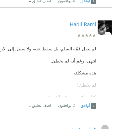
أوافق
4
يوافقون
اضف تعليق
Hadil Rami
لم يصل قمّة السلم، بل سقط عنه، ولا سبيل إلى الارتقا
انتهى، رغم أنه لم يخطئ.
هذه مشكلته.
لم يخطئ !!
كتاب اكثر من رائع بالنسبة لي
أوافق
2
يوافقون
اضف تعليق
فراس عوض