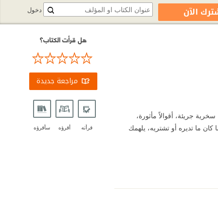
ترك الآن
دخول
هل قرأت الكتاب؟
مراجعة جديدة
سخرية جريئة، أقوالاً مأثورة،
 كان ما تديره أو تشتريه، يلهمك
قرأته
أقرؤه
سأقرؤه