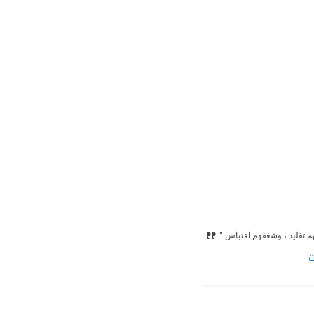
م تقليد ، وشغفهم اقتباس "
ت