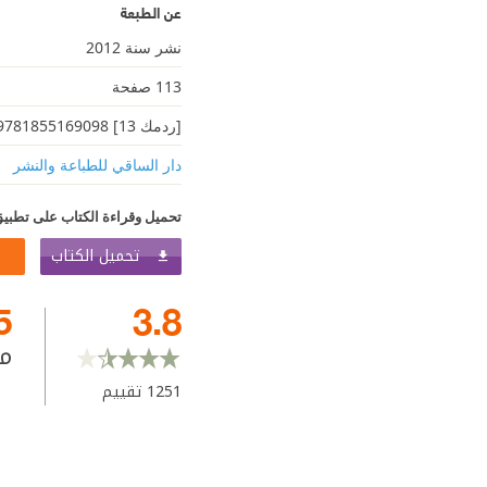
عن الطبعة
نشر سنة 2012
113 صفحة
[ردمك 13] 9781855169098
دار الساقي للطباعة والنشر
تحميل وقراءة الكتاب على تطبيق
تحميل الكتاب
5
3.8
م
1251
تقييم