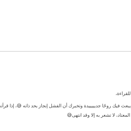
لقراءة،
بعث فيك روحًا جديييييدة وتخبرك أن الفشل إنجاز بحد ذاته 😅، إذا قرأ
عتاد، لا تشعر به إلا وقد انتهى😅