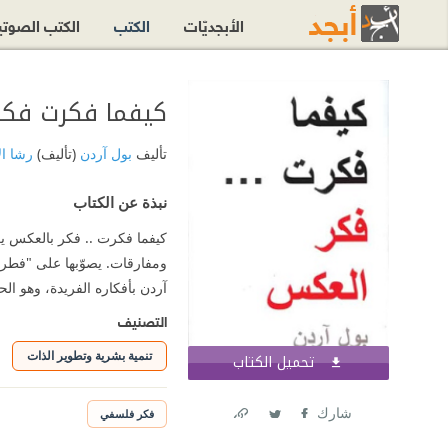
الأبجديّات
الكتب
الكتب الصوت
كيفما فكرت فك
تأليف
بول آردن
(تأليف)
رشا ا
نبذة عن الكتاب
كيفما فكرت .. فكر بالعكس يغزو
ومفارقات. يصوّبها على "فطرتن
آردن بأفكاره الفريدة، وهو ا
التصنيف
تنمية بشرية وتطوير الذات
تحميل الكتاب
اشترك الآن
شارك
فكر فلسفي
Link
Twitter
Facebook