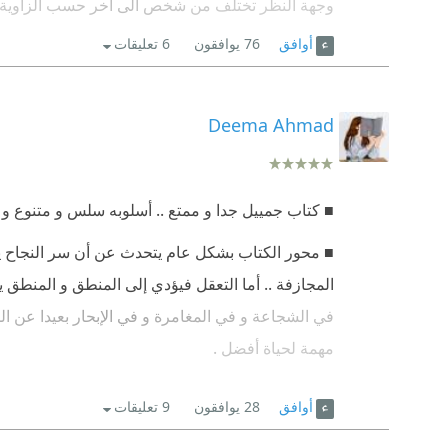
وجهة النظر تختلف من شخص الى اخر حسب الزاوية الت
ماهو عيب ليس بالضرورة عيب ما لم يكن يخالف القيم 
أوافق
76
يوافقون
6 تعليقات
احيانا نتقيد بوجهات نظر عامة وليست وجهة نظرنا نحن 
لماذا نعيش تحت وجهات نظر بالية فقط لانها وجهة الن
Deema Ahmad
سيقال لي معظم وجهات النظر صحيحة . طبعا انا لم 
سأطرح بعض الأمثلة الرائجة عندنا
■ كتاب جمييل جدا و ممتع .. أسلوبه سلس و متنوع و غير
■ محور الكتاب بشكل عام يتحدث عن أن سر النجاح ي
أطفال صغار لا معيل لهم غيره الكل قال مسكين توفي
المجازفة .. أما التعقل فيؤدي إلى المنطق و المنطق 
في الشجاعة و في المغامرة و في الإبحار بعيدا عن المين
الكل مساكين سواء تزوجوا او لم يتزوجوا اذن اين ه
مهمة لحياة أفضل .
وترك ايتاما ام من مات ولم يترك الايتام !!!!! لا اريد
■ أنصح الجميع بقراءته . 💜
أوافق
28
يوافقون
9 تعليقات