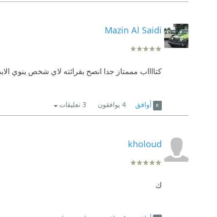
حقيقة المشكلة فينا وليس في وجهة النظر الرائجة نحن 
يكفوا السنتهم فليتكلم الناس المهم الله راض
Mazin Al Saidi
كتااااب مممتاز جدا انصح بقرائته لاي شخص ينوي الابد
أوافق
4
يوافقون
3 تعليقات
kholoud
ك