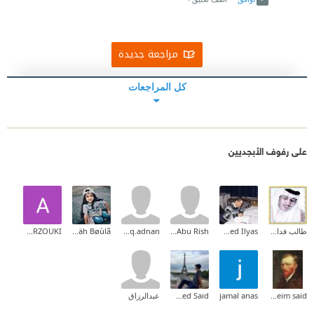
مراجعة جديدة
كل المراجعات
على رفوف الأبجديين
طالب فداع الشريم
Ahmed Ilyas
Ala Abu Rish
asheq.adnan
Mäh Bøùlã
Abderrahmane MARZOUKI
moneim said
jamal anas
Mohammed Said
عبدالرزاق