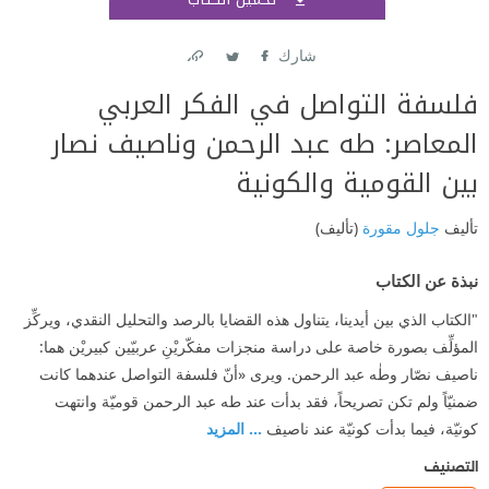
اشتر
شارك
Link
Twitter
Facebook
فلسفة التواصل في الفكر العربي
المعاصر: طه عبد الرحمن وناصيف نصار
بين القومية والكونية
تأليف
جلول مقورة
(تأليف)
نبذة عن الكتاب
"الكتاب الذي بين أيدينا، يتناول هذه القضايا بالرصد والتحليل النقدي، ويركِّز
المؤلِّف بصورة خاصة على دراسة منجزات مفكّريْنِ عربيّين كبيريْن هما:
ناصيف نصّار وطٰه عبد الرحمن. ويرى «أنّ فلسفة التواصل عندهما كانت
ضمنيّاً ولم تكن تصريحاً، فقد بدأت عند طه عبد الرحمن قوميّة وانتهت
كونيّة، فيما بدأت كونيّة عند ناصيف
... المزيد
التصنيف