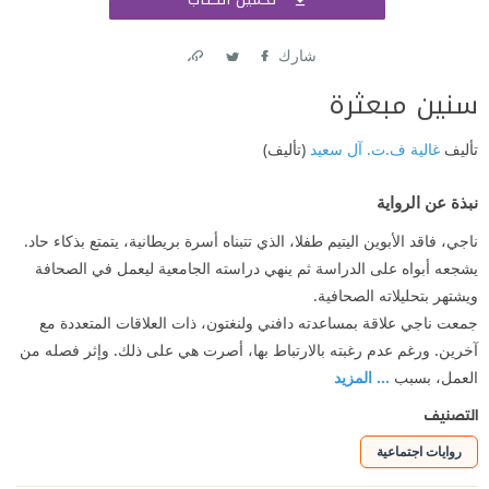
اشتر
شارك
Link
Twitter
Facebook
سنين مبعثرة
تأليف
غالية ف.ت. آل سعيد
(تأليف)
نبذة عن الرواية
ناجي، فاقد الأبوين اليتيم طفلا، الذي تتبناه أسرة بريطانية، يتمتع بذكاء حاد.
يشجعه أبواه على الدراسة ثم ينهي دراسته الجامعية ليعمل في الصحافة
ويشتهر بتحليلاته الصحافية.
جمعت ناجي علاقة بمساعدته دافني ولنغتون، ذات العلاقات المتعددة مع
آخرين. ورغم عدم رغبته بالارتباط بها، أصرت هي على ذلك. وإثر فصله من
العمل، بسبب
... المزيد
التصنيف
روايات اجتماعية