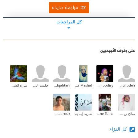
مراجعة جديدة
كل المراجعات
على رفوف الأبجديين
enas abulibdeh
Reema Al-bodiry
Abeer Mashal
wedad alqahtani
حكمت النوايسة
منارة الشرق
صالح بن شلهوب
Nadia Yassine Tuma
تغاريد إيمانية
Marouene Mabrouk
كل القرّاء