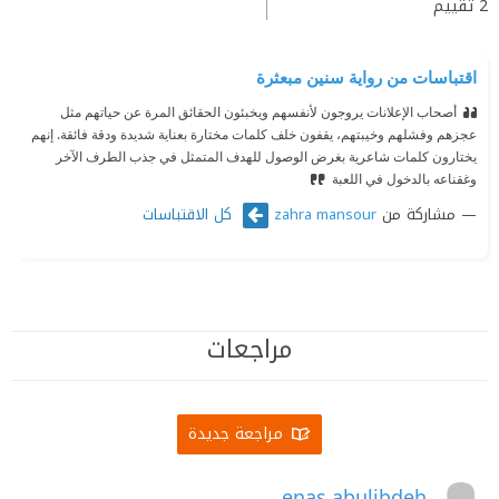
2
تقييم
اقتباسات من رواية سنين مبعثرة
أصحاب الإعلانات يروجون لأنفسهم ويخبئون الحقائق المرة عن حياتهم مثل
عجزهم وفشلهم وخيبتهم، يقفون خلف كلمات مختارة بعناية شديدة ودقة فائقة. إنهم
يختارون كلمات شاعرية بغرض الوصول للهدف المتمثل في جذب الطرف الآخر
وغقناعه بالدخول في اللعبة
مشاركة من
كل الاقتباسات
zahra mansour
مراجعات
مراجعة جديدة
enas abulibdeh