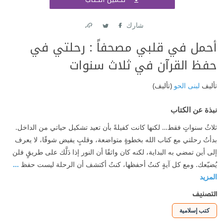
اشتر
شارك
Link
Twitter
Facebook
أحمل في قلبي مصحفاً : رحلتي في
حفظ القرآن في ثلاث سنوات
تأليف
لبنى الحو
(تأليف)
نبذة عن الكتاب
ثلاثُ سنواتٍ فقط… لكنها كانت كفيلةً بأن تعيد تشكيل حياتي من الداخل.
بدأتُ رحلتي مع كتاب الله بخطوةٍ متواضعة، وقلبٍ يفيض شوقًا، لا يعرف
إلى أين تمضي به البداية، لكنه كان واثقًا أن النور إذا دَلَّك على طريقٍ فلن
يُضيّعك. ومع كل آيةٍ كنتُ أحفظها، كنتُ أكتشف أن الرحلة ليست حفظ
...
المزيد
التصنيف
كتب إسلامية