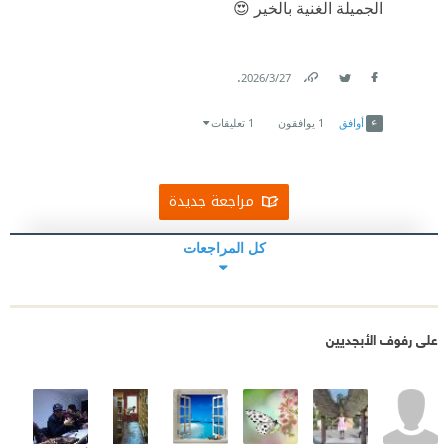
الجميلة الغنية بالخير 😍
.
27‏/3‏/2026
Link
Twitter
Facebook
أوافق
1
يوافقون
1 تعليقات
مراجعة جديدة
كل المراجعات
على رفوف الأبجديين