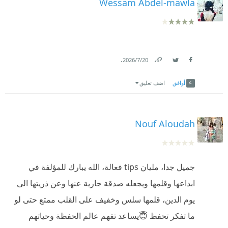
Wessam Abdel-mawla
.
20‏/7‏/2026
Link
Twitter
Facebook
أوافق
اضف تعليق
Nouf Aloudah
جميل جدا، مليان tips فعالة، الله يبارك للمؤلفة في
ابداعها وقلمها ويجعله صدقة جارية عنها وعن ذريتها الى
يوم الدين، قلمها سلس وخفيف على القلب ممتع حتى لو
ما تفكر تحفظ 😇يساعد تفهم عالم الحفظة وحياتهم