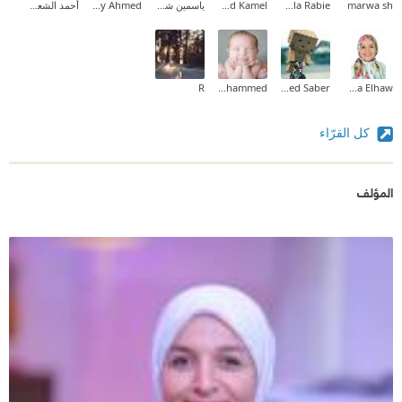
marwa sh
Nahla Rabie
Taghreed Mohammed Kamel
ياسمين شرف
Maaly Ahmed
أحمد الشعانبي
R
Maryam Mohammed
Mohamed Saber
Lobna Elhaw
كل القرّاء
المؤلف