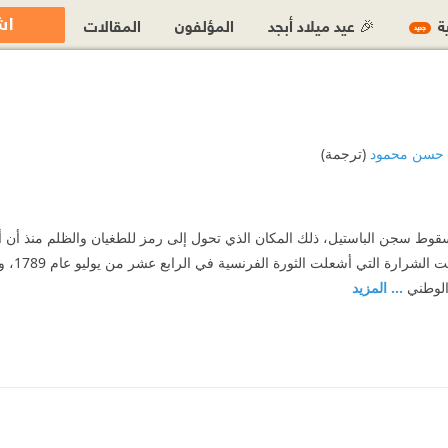
اش
ية
🎉 عيد ميلاد أبجد
المؤلفون
المقالات
جديد
حسن محمود
(ترجمة)
وط سجن الباستيل، ذلك المكان الذي تحول إلى رمز للطغيان والظلم منذ أن 
على الدولة
 الوطني
... المزيد