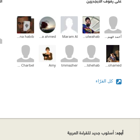
على رفوف الأبجديين
ال
أحمد فهيم القاضى
abdulwahab
Maram Al
dr.heba ahmed
mina habib
Ghassan Charbel
Amy
tmmazher
Nadia Abdullah Alshehab
Doaa Mohamed
كل القرّاء
أبجد
: أسلوب جديد للقراءة العربية