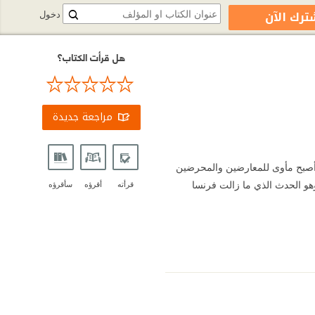
ترك الآن
دخول
هل قرأت الكتاب؟
مراجعة جديدة
أصبح مأوى للمعارضين والمحرضين
. ومن بوابته انطلقت الشرارة التي أشعلت الثورة الفرنسية في الرابع عشر من يوليو عام 1789، وهو الحدث الذي ما زالت فرنسا
قرأته
أقرؤه
سأقرؤه