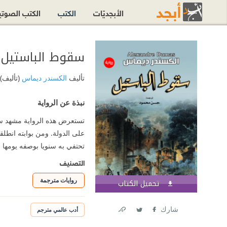
الأبجديّات
الكتب
الكتب الصوت
سقوط الباستيل
تأليف
الكسندر ديماس
(تأليف)
نبذة عن الرواية
تستعرض هذه الرواية مشهد سق
تحتفي به سنويا بوصفه يومها
التصنيف
روايات مترجمة
تحميل الكتاب
اشترك الآن
شارك
أدب عالمي مترجم
Link
Twitter
Facebook