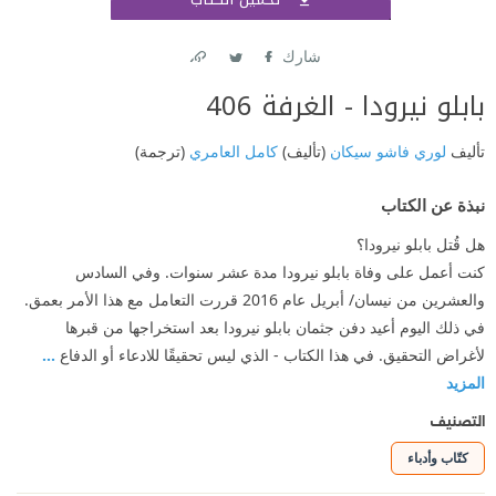
اشتر
شارك
Link
Twitter
Facebook
بابلو نيرودا - الغرفة 406
تأليف
لوري فاشو سيكان
(تأليف)
كامل العامري
(ترجمة)
نبذة عن الكتاب
هل قُتل بابلو نيرودا؟
كنت أعمل على وفاة بابلو نيرودا مدة عشر سنوات. وفي السادس
والعشرين من نيسان/ أبريل عام 2016 قررت التعامل مع هذا الأمر بعمق.
في ذلك اليوم أعيد دفن جثمان بابلو نيرودا بعد استخراجها من قبرها
لأغراض التحقيق. في هذا الكتاب - الذي ليس تحقيقًا للادعاء أو الدفاع
...
المزيد
التصنيف
كتّاب وأدباء