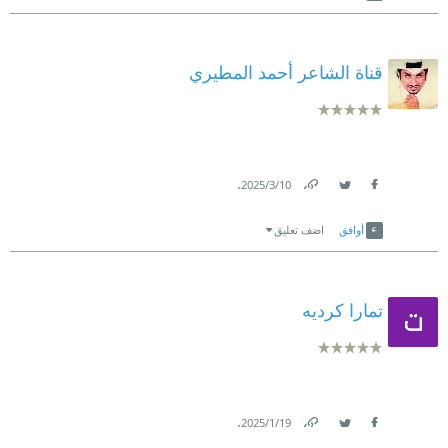
قناة الشاعر أحمد المطيري
.
10‏/3‏/2025
Link
Twitter
Facebook
أوافق
اضف تعليق
تمارا كرديه
.
19‏/1‏/2025
Link
Twitter
Facebook