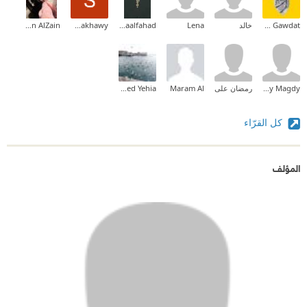
Ayat Gawdat
خالد
Lena
Asmaalfahad
Sherif Sabakhawy
Nesreen AlZain
Haidy Magdy
رمضان على
Maram Al
Mohamed Yehia
كل القرّاء
المؤلف