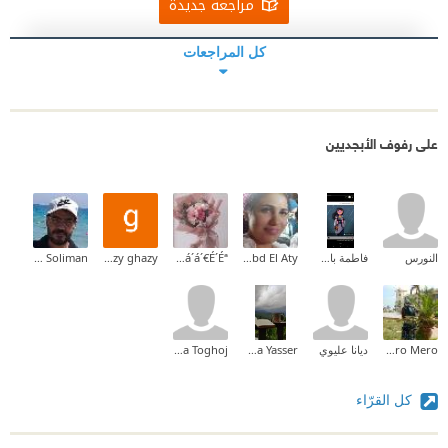
مراجعة جديدة
كل المراجعات
على رفوف الأبجديين
النورس
فاطمة باشافعي
Rania Abd El Aty
á´„Êœá´€Êá´á´€á´‡ á´‡Ê€Ê€á´€Êœá´á´€É´Éª
ghazy ghazy
Ahmed Soliman
Marramero Mero
ديانا عليوي
Heba Yasser
Tamara Toghoj
كل القرّاء