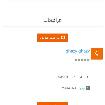
مراجعات
مراجعة جديدة
ghazy ghazy
.
9‏/1‏/2023
Link
Twitter
Facebook
أوافق
اضف تعليق