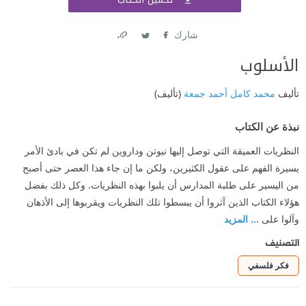
اشتر
شارك
Link
Twitter
Facebook
الأسلوب
تأليف
محمد كامل أحمد جمعة
(تأليف)
نبذة عن الكتاب
النظريات العميقة التي توصل إليها نيوتن وداروين لم تكن في بادئ الأمر
يسيرة الفهم على عقول الكثيرين، ولكن ما إن جاء هذا العصر حتى أصبح
من اليسير على طلبة المدارس أن يلبوا بهذه النظريات. وكل ذلك بفضل
هؤلاء الكتاب الذين آثروا أن يبسطوا تلك النظريات ويقربوها إلى الأذهان
وآلوا على
... المزيد
التصنيف
فكر فلسفي