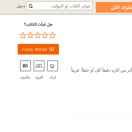
ترك الآن
دخول
هل قرأت الكتاب؟
مراجعة جديدة
من آثاره دقيقاً كان أو جليلاً. قريباً
قرأته
أقرؤه
سأقرؤه