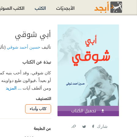
الأبجديّات
الكتب
الكتب الصوت
أبي شوقي
تأليف
حسين أحمد شوقي
(تأل
نبذة عن الكتاب
كان شوقي، وقد أحب بنيه كما أحبه
أو بعيداً ،فيوالون طبع دواوين
ومن ألطف آيات
... المزيد
التصنيف
كتّاب وأدباء
تحميل الكتاب
اشترك الآن
شارك
عن الطبعة
Link
Twitter
Facebook