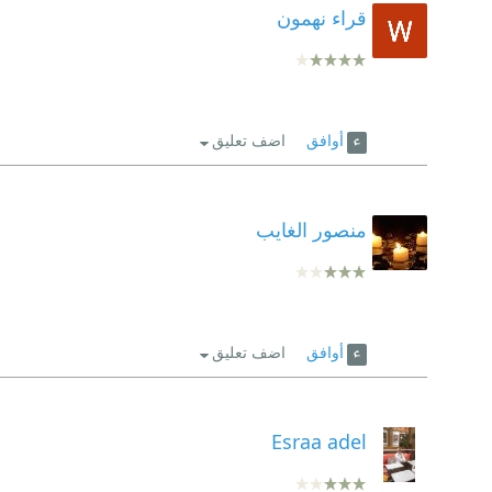
قراء نهمون
أوافق
اضف تعليق
منصور الغايب
أوافق
اضف تعليق
Esraa adel