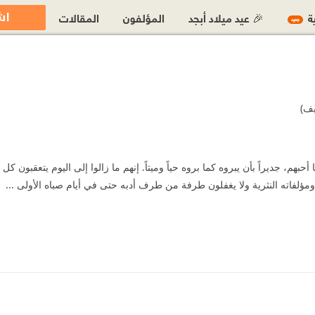
اش
ية
🎉 عيد ميلاد أبجد
المؤلفون
المقالات
جديد
يف)
م، جديراً بأن يبروه كما بروه حياً وميتاً. إنهم ما زالوا إلى اليوم يتعقبون كل أثر 
ه ومؤلفاته النثرية ولا يغفلون طرفة من طرف أدبه حتى في أيام صباه الأولى ...