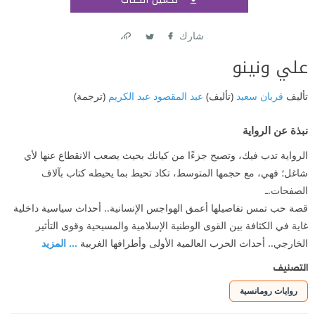
اشتر
شارك
Link
Twitter
Facebook
علي ونينو
تأليف
قربان سعيد
(تأليف)
عبد المقصود عبد الكريم
(ترجمة)
نبذة عن الرواية
الرواية تدب فيك، وتصبح جزءًا من كيانك بحيث يصعب الانقطاع عنها لأي
شاغل؛ فهي، مع حجمها المتوسط، تكاد تحيط بما يحيطه كتاب بآلاف
الصفحات.ـ
قصة حب تمس تفاصيلها أعمق الهواجس الإنسانية.. أحداث سياسية داخلية
غاية في الكثافة بين القوى الوطنية الإسلامية والمسيحية وقوى التأثير
الخارجي.. أحداث الحرب العالمية الأولى وأطرافها الغربية
... المزيد
التصنيف
روايات رومانسية