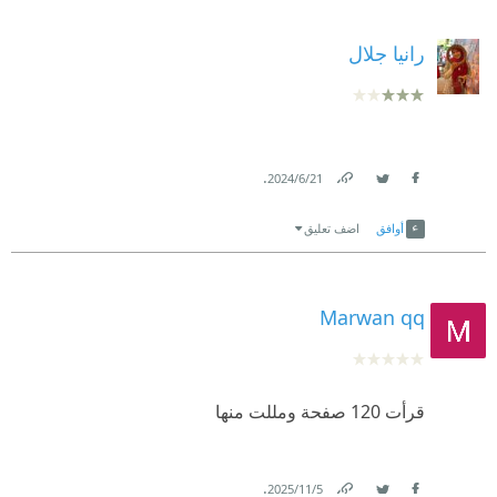
رانيا جلال
.
21‏/6‏/2024
Link
Twitter
Facebook
أوافق
اضف تعليق
Marwan qq
قرأت 120 صفحة ومللت منها
.
5‏/11‏/2025