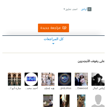
Link
Twitter
Facebook
أوافق
اضف تعليق
مراجعة جديدة
كل المراجعات
على رفوف الأبجديين
إيناس كمال
Mona Dawood
LapisLotus
هِبه مُحمّد
أحمد محمود عيد
سارة أبو الفتوح