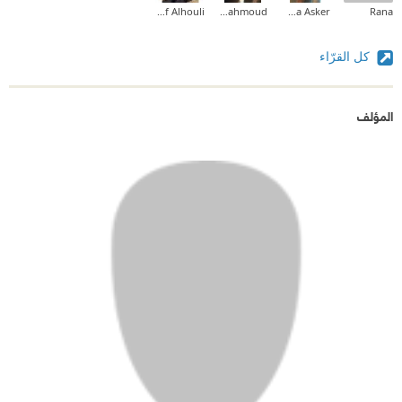
Yousef Alhouli
ghadeer mahmoud
Salma Asker
Rana
كل القرّاء
المؤلف