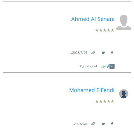
Ahmed Al Senani
.
25‏/7‏/2023
Link
Twitter
Facebook
أوافق
اضف تعليق
Mohamed ElFendi
.
8‏/5‏/2023
Link
Twitter
Facebook