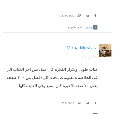
.
30‏/3‏/2024
Link
Twitter
Facebook
أوافق
اضف تعليق
Mona Mostafa
كتاب طويل وتكرار الفكره كان ممل بس اخر الكتاب الي
في الخلاصه ةمعلومات محدد كان افضل من ٣٠٠ صفحه
يعني ٧٠ صفه الاخيره كان ممتع وفي الفايده كلها
.
10‏/9‏/2024
Link
Twitter
Facebook