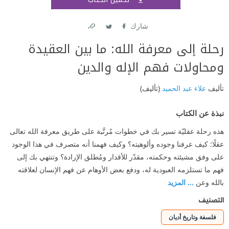
اشتر
شارك
Link
Twitter
Facebook
رحلة إلى معرفة الله: ما بين العقيدة
ومحاولات فهم الإله والدين
تأليف
علاء عبد الحميد
(تأليف)
نبذة عن الكتاب
هذه رحلة عقليّة تسير بك في خطوات مُرتَّبة على طريق معرفة الله تعالى
عقلًا: كيف عرفنا وجوده وألوهيته؟ وكيف فهمنا أنه متصرف في هذا الوجود
على وفق مشيئته وحكمته، مقدّر للأقدار ومُطلق الإرادة؟ وتنتهي بك إلى
فهم ما تستلزمه العبودية له، ودفع بعض الأوهام عن فهم الإنسان لعلاقته
بالله وعن
... المزيد
التصنيف
فلسفة وتاريخ أديان