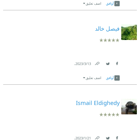
أوافق
اضف تعليق
فيصل خالد
.
13‏/3‏/2023
Link
Twitter
Facebook
أوافق
اضف تعليق
Ismail Eldighedy
.
21‏/1‏/2023