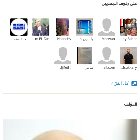
على رفوف الأبجديين
Magdy Saber
Bahaa Marwan
ياسمين شرف
Mohamed Habashy
Ahmed Essam EL Din
أحمد محمود عيد
Ahmed Elsukkary
achouaib.2013@gmail.com
سامي
djifethi
كل القرّاء
المؤلف