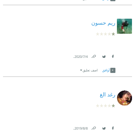
ريم حسون
.
4‏/7‏/2020
Link
Twitter
Facebook
أوافق
اضف تعليق
رغد الغ
.
8‏/8‏/2019