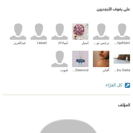
على رفوف الأبجديين
wedad alqahtani
نرجس نور الملاك
اسيل
لمياء٨٢
rawan
عبدالعزيز
Khulud A. Abu-Dalla
أفنان
mona Dawood
قنوت.
كل القرّاء
المؤلف