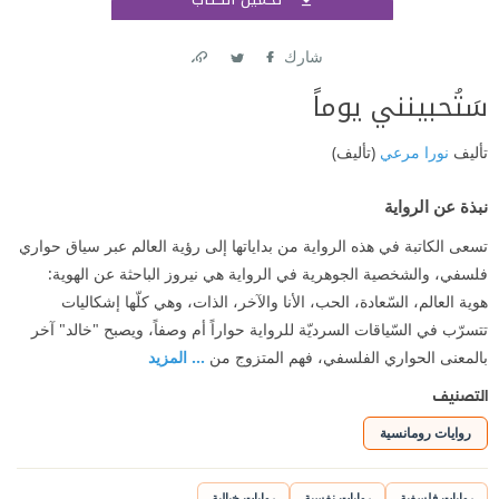
اشتر
شارك
Link
Twitter
Facebook
سَتُحبينني يوماً
تأليف
نورا مرعي
(تأليف)
نبذة عن الرواية
تسعى الكاتبة في هذه الرواية من بداياتها إلى رؤية العالم عبر سياق حواري
فلسفي، والشخصية الجوهرية في الرواية هي نيروز الباحثة عن الهوية:
هوية العالم، السّعادة، الحب، الأنا والآخر، الذات، وهي كلّها إشكاليات
تتسرّب في السّياقات السرديّة للرواية حواراً أم وصفاً، ويصبح "خالد" آخر
بالمعنى الحواري الفلسفي، فهم المتزوج من
... المزيد
التصنيف
روايات رومانسية
روايات فلسفية
روايات نفسية
روايات خيالية