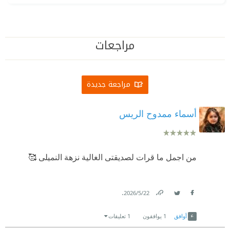
مراجعات
مراجعة جديدة
أسماء ممدوح الريس
من اجمل ما قرات لصديقتى الغالية نزهة النميلى 🥰
.
22‏/5‏/2026
Link
Twitter
Facebook
أوافق
1
يوافقون
1 تعليقات