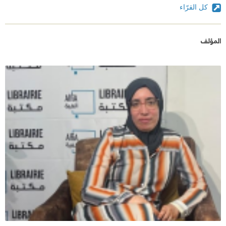
كل القرّاء
#نزهة_النميلي.
المؤلف