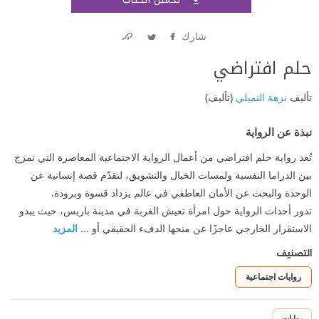
اشتر
شارك
Link
Twitter
Facebook
حلم افتراضي
تأليف
نزهة النميلي
(تأليف)
نبذة عن الرواية
تُعد رواية حلم افتراضي من أعمال الرواية الاجتماعية المعاصرة التي تمزج
بين الدراما النفسية ولمسات الخيال والتشويق، لتقدّم قصة إنسانية عن
الوحدة والبحث عن الأمان العاطفي في عالم يزداد قسوة وبرودة.
تدور أحداث الرواية حول امرأة تعيش الغربة في مدينة باريس، حيث يبدو
الاستقرار الخارجي عاجزًا عن منحها الدفء الحقيقي أو
... المزيد
التصنيف
روايات اجتماعية
روايات