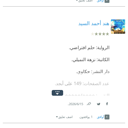
أوافق
اضف تعليق
هند أحمد السيد
الرواية: حلم افتراضي.
الكاتبة: نزهة النميلي.
دار النشر: حكاوي.
عدد الصفحات: 149 على أبجد.
التقييم: ⭐⭐⭐⭐/⭐⭐⭐⭐⭐
.
15‏/6‏/2026
❞ هل يمكن أن ننسى الألم الذي سبّبه لنا أحدٌ ما ونسمح
Link
Twitter
Facebook
للقلب أن يدقّ مرةً أخرى من أجله؟ ❝
أوافق
1
يوافقون
اضف تعليق