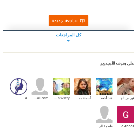
الوثوق بالذكاء الاصطناعي ولا الوقوع في أية شاردة حب
لكي نملأ الفراغ بداخلنا.
مراجعة جديدة
اقتباسات:
كل المراجعات
❞ استسلمت لدفء مشاعري الجديدة ولم أنتبه أنّ الدّفء
يأتينا أحياناً من نارٍ نحترق عند اقتربنا منها. ❝
❞ أيّ حبٍ هذا الذي يجعلنا نتغاضى عن الجراح التي سببها
على رفوف الأبجديين
لنا الحبيب وندوس على كرامتنا فقط ليبقى إلى جوارنا؟ ❝
❞ هل مشاعر الحبّ كافيةٌ لترك كلّ شيءٍ واللّحاق بمن
نحبّ، مهما كان الثّمن الذي سوف ندفعه لقاء ذلك؟ ❝
نبراس الجيلاني
هند أحمد السيد
أسماء ممدوح الريس
Ibrahem alwsety
a01007856561@gmail.com
a
❞ بعض البيوت تختار ساكنيها. ❝
#أبجد
Ghada Abbas
فاطمة الزهراء
#حلم_افتراضي