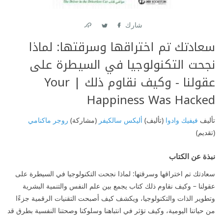
شارك
Link
Twitter
Facebook
سعادتك تم اختراقها وسرقتها: لماذا
نجحت التكنولوجيا في السيطرة على
عقولنا - وكيف نقاوم ذلك | ‎Your
Happiness Was Hacked‎
تأليف
فيفيك وادوا
(تأليف)
أليكس سالكيفر
(مشاركة)
روجر ماكنامي
(تقديم)
نبذة عن الكتاب
سعادتك تم اختراقها وسرقتها: لماذا نجحت التكنولوجيا في السيطرة على
عقولنا – وكيف نقاوم ذلك كتاب يجمع بين علم النفس والتنمية البشرية
وتطوير الذات والتكنولوجيا، ويكشف كيف أصبحت التقنيات الرقمية جزءًا
من حياتنا اليومية، وكيف تؤثر في انتباهنا وسلوكنا وصحتنا النفسية بطرق قد