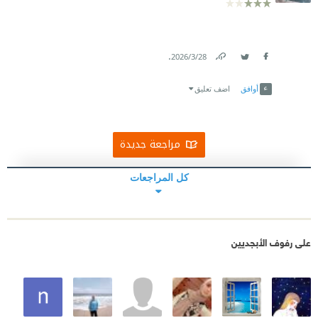
.
28‏/3‏/2026
Link
Twitter
Facebook
أوافق
اضف تعليق
مراجعة جديدة
كل المراجعات
على رفوف الأبجديين