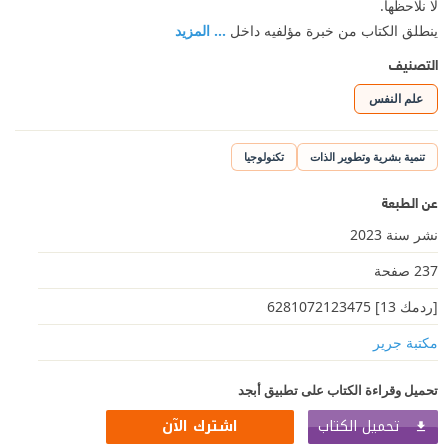
لا نلاحظها.
ينطلق الكتاب من خبرة مؤلفيه داخل
... المزيد
التصنيف
علم النفس
تنمية بشرية وتطوير الذات
تكنولوجيا
عن الطبعة
نشر سنة 2023
237 صفحة
[ردمك 13] 6281072123475‎‎
مكتبة جرير
تحميل وقراءة الكتاب على تطبيق أبجد
تحميل الكتاب
اشترك الآن