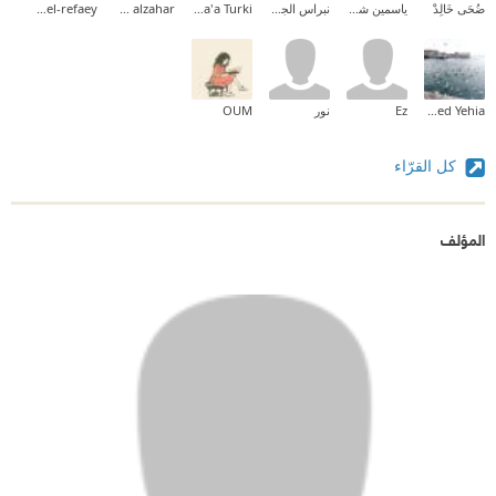
ضُحَى خَالِدْ
ياسمين شرف
نبراس الجيلاني
Shaima'a Turki
heba alzahar
nancy el-refaey
Mohamed Yehia
Ez
نور
OUM
كل القرّاء
المؤلف