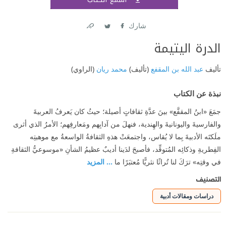
اشتر
شارك
Link
Twitter
Facebook
الدرة اليتيمة
تأليف
عبد الله بن المقفع
(تأليف)
محمد ريان
(الراوي)
نبذة عن الكتاب
جمَعَ «ابنُ المقفَّع» بينَ عدَّةِ ثقافاتٍ أصيلة؛ حيثُ كان يَعرفُ العربيةَ
والفارسيةَ واليونانيةَ والهِندية، فنهلَ من آدابِهم ومَعارفِهم؛ الأمرُ الذي أثرى
ملَكتَه الأدبيةَ بِما لا يُقاس، واجتمعَتْ هذهِ الثقافةُ الواسعةُ مع موهبتِه
الفِطريةِ وذكائِه المُتوقِّد، فأصبحَ لدَينا أديبٌ عظيمُ الشأنِ «موسوعيُّ الثقافةِ
في وقتِه» ترَكَ لنا تُراثًا نثريًّا مُعتبَرًا ما
... المزيد
التصنيف
دراسات ومقالات أدبية