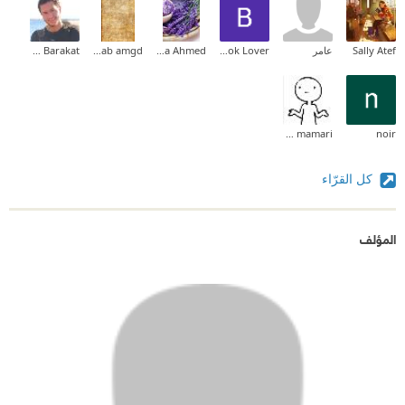
Sally Atef
عامر
Book Lover
Noha Ahmed
zinab amgd
Eyas Barakat
Shahd AL mamari
noir
كل القرّاء
المؤلف