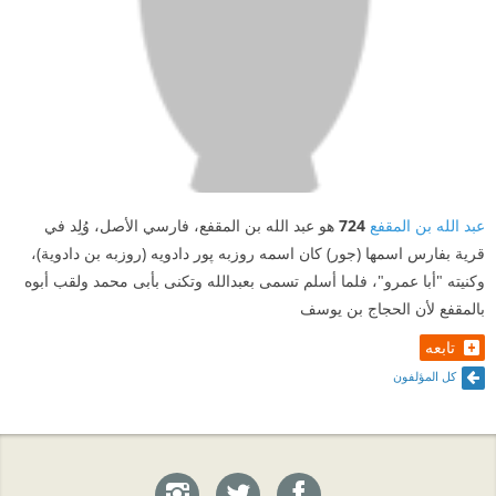
عبد الله بن المقفع
724
هو عبد الله بن المقفع، فارسي الأصل، وُلِد في
قرية بفارس اسمها (جور) كان اسمه روزبه پور دادویه (روزبه بن دادوية)،
وكنيته "أبا عمرو"، فلما أسلم تسمى بعبدالله وتكنى بأبى محمد ولقب أبوه
بالمقفع لأن الحجاج بن يوسف
تابعه
كل المؤلفون