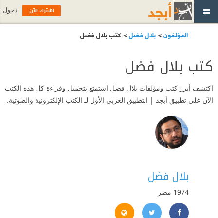
اشترك الآن
دخول
المؤلفون
>
بلال فضل
> كتب بلال فضل
كتب بلال فضل
اكتشف أبرز كتب ومؤلفات بلال فضل استمتع بتحميل وقراءة كل هذه الكتب
الآن على تطبيق أبجد | التطبيق العربي الأول لـ الكتب الإلكترونية والصوتية.
بلال فضل
1974
مصر
http://belal-fadl.blogspot.com
https://twitter.com/#!/belalfadl
https://www.facebook.com/belal.fadl.5/