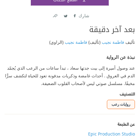
اشتر
شارك
Link
Twitter
Facebook
بعد آخر دقيقة
تأليف
فاطمة نجيب
(تأليف)
فاطمة نجيب
(الراوي)
نبذة عن الرواية
عند وصول أميرة إلى بيت جدتها سعاد ، تبدأ ساعات من الرعب الذي يُجمّد
الدم في العروق . أحداث غامضة وذكريات مدفونة تعود للحياة لتكشف سرًّا
مخيفًا. مسلسل صوتي ليس لأصحاب القلوب الضعيفة.
التصنيف
روايات رعب
عن الطبعة
Epic Production Studio