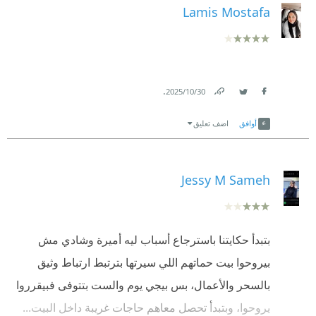
ماسمعتش بقى😄
Lamis Mostafa
#حصاد_العام
#أبجد
.
30‏/10‏/2025
#فنجان_قهوة_وكتاب
Link
Twitter
Facebook
أوافق
اضف تعليق
#مسابقة_حصاد_العام_مع_أبجد_وجروب_فنجان_قهوة_وكتاب
Jessy M Sameh
بتبدأ حكايتنا باسترجاع أسباب ليه أميرة وشادي مش
بيروحوا بيت حماتهم اللي سيرتها بترتبط ارتباط وثيق
بالسحر والأعمال، بس بيجي يوم والست بتتوفى فبيقرروا
يروحوا، وبتبدأ تحصل معاهم حاجات غريبة داخل البيت...