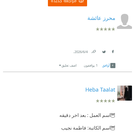
مراجعة جديدة
محرز عائشة
.
4‏/6‏/2026
Link
Twitter
Facebook
أوافق
1
يوافقون
اضف تعليق
Heba Taalat
🦉اسم العمل : بعد اخر دقيقه
🦉اسم الكاتبة: فاطمة نجيب