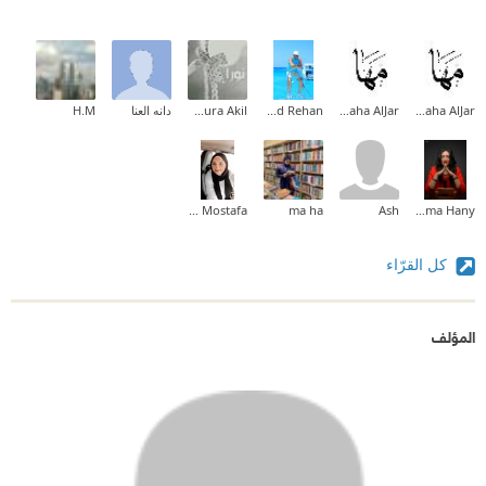
#مسابقة_حصاد_العام_مع_أبجد_وجروب_فنجان_قهوة_وكتاب
Maha AlJar
Maha AlJar
Khaled Rehan
Noura Akil
دانه العنا
H.M
Lamis Mostafa
ma ha
Ash
Sama Hany
كل القرّاء
المؤلف