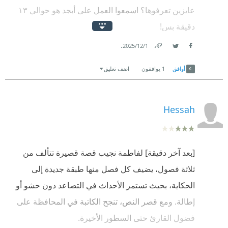
عايزين تعرفوها؟ اسمعوا العمل على أبجد هو حوالي ١٣
دقيقة بس!
.
1‏/12‏/2025
هتكلم عن العمل الصوتي وفنياته:
Link
Twitter
Facebook
-الراوية ممتازة ونبرتها فعلًا هتساعدك تدخل المود
أوافق
1
يوافقون
اضف تعليق
بسرعة، وهي نجحت فيه لأن العمل يادوبك ١٣ دقيقة وأنا
من أول تسجيل في العمل خفت🫣😂
Hessah
وكمان استخدام العامية كان حلو أوي في العمل القصير
دة، هيحسسك بالناس بتوع الريلزات اللي بيشتغلوا على
[بعد آخر دقيقة] لفاطمة نجيب قصة قصيرة تتألف من
عامل التشويق والإثارة جدا.
ثلاثة فصول، يضيف كل فصل منها طبقة جديدة إلى
-الخلفية الموسيقية الأساسية حسيتها مش مناسبة مع جو
الحكاية، بحيث تستمر الأحداث في التصاعد دون حشو أو
الرعب أوي، يعني حسيتها موسيقى هادية لم تبث الرعب
إطالة. ومع قصر النص، تنجح الكاتبة في المحافظة على
فيّ بالمعنى الحرفي😁، بس كان فيه أصوات في الخلفية
فضول القارئ حتى السطور الأخيرة.
غير الموسيقى الأساسية كانت بتعطي جو مميز ومرعب