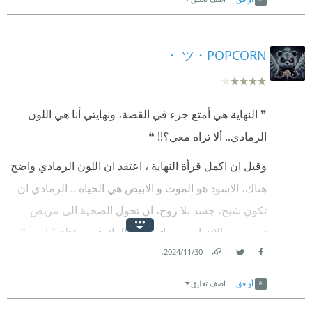
تصدقني، وتُوقِف بحثك ورائي، كي تمر الأيام بسلام، وأُنهي
🎭 بعد أن يتعرض آدم لتعذيب وحشي على يد ضباط أمن
عملي، وأعود للموت مرة أخرى. وأعتذر لك الآن بسبب
الدولة، ويتحول حياته إلى جحيم عندما يشهد اغتصاب
ツ・POPCORN ・
بعض الترتيبات التي أقوم بها، لأن عندي صديق على
زوجته التي تفارق الحياة لاحقًا، يُطلق سراحه ليكتشف أن
العشاء.
ابنته الرضيعة قد ماتت من الجوع والبكاء. 💔 هنا تنقلب
الأمور رأسًا على عقب، ويبدأ آدم رحلة انتقامية مظلمة،
‫ (الجزار)»
❞ النهاية هي أمتع جزء في القصة، ونهايتي أنا هي اللون
يتحول فيها من رجل عادي إلى جزار لا يرحم، ساعيًا للثأر
الرمادي.. ألا تراه معي؟!! ❝
تحكي الرواية عن أدم شاب طموح ومجتهد توظف في
من كل من تسبب في مأساته.
احدى الشركات وفي فترة زمنية قصيرة جدا ترقى وشغل
وقبل ان اكمل قرأة النهاية ، اعتقد ان اللون الرمادي واضح
📖 الرواية مقسمة إلى أربعة أجزاء، كل جزء يحمل معه
منصب مدير الحسابات ، تزوج من ابنة عمه بتول بعد حب
هناك، الاسود هو الموت و الابيض هي الحياة .. الرمادي ان
شحنة مكثفة من الرعب النفسي والإثارة، مما يجعل قلب
استمر عمر من الزمن وانجبا قطعة من القمر هي نور ،
تكون شبح، جسد بلا روح، ان تحول الضحية الى مريض
القارئ يخفق مع كل صفحة. حسن الجندي يتقن صنع نوع
وفي احد الأيام وجد نفسه وقد تهجم عليه زائروا الليل في
نفسي هو الانتقام بحد ذاته ، فما الفائدة من قتلة " اسود".
جديد من الرعب الدموي، بعيدًا عن الكليشيهات التقليدية
منزله واخذوه هو وزوجته معهم مخلفين ورائهم ابنتهم
.
30‏/11‏/2024
الرمادي هو الانتقام الحقيقي ...
المرتبطة بالجن والعفاريت، ليخلق تجربة قراءة لا تُنسى.
الرضيعه.
Facebook
Twitter
Link
أوافق
اضف تعليق
هل تجرؤ على خوض هذه الرحلة المروعة؟ 🩸
تم إتهام أدم بأنه الرأس المدبر لإحدى العمليات الإرهابية