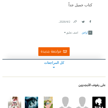
كتاب جميل جداً
.
2‏/4‏/2026
Link
Twitter
Facebook
أوافق
اضف تعليق
مراجعة جديدة
كل المراجعات
على رفوف الأبجديين