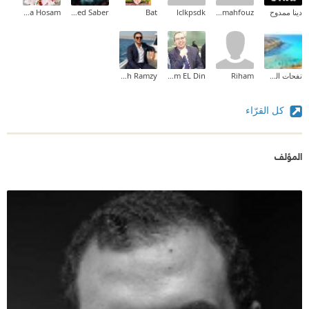
دينا ممدوح
rowis.mahfouz
lclkpsdk
Bat
Mohamed Saber
Aya Hosam
نفحات الصياد
Riham
Ahmed Essam EL Din
Mina Mamdouh Ramzy
كل القرّاء
المؤلف