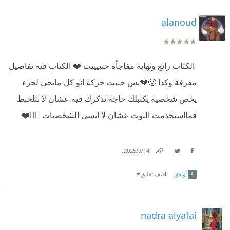
❞ عم (صابر) ❞ (الساعة 2:10 صباحًا) ❝
alanoud
❞ العميد عمر ❝ ❞ الساعة 1:12 صباحًا) ❝
❞ إذا انتصر عقلي على ضميري، فأنا لا أستحقه) ❝
⁨ الكتاب رائع ونهاية مفاجأة حبييييت ❤️ الكتاب فيه تفاصيل
#الجزار
مقرفة وكدا 🤢💔بس حبيت حركة انو كل مايجي لجزء
❞ (النهاية هي أمتع جزء في القصة، ونهايتي هي اللون
يخص شخصية يكتبلك حاجة تذكرك فيه عشان لا تتلخبط
الرمادي، ألا تراه معي؟!) ❝
فمااستخدمت النوت عشان لا انسى الشخصيات 👍🏽❤️
#الجزار
.
14‏/9‏/2025
Link
Twitter
Facebook
أوافق
اضف تعليق
nadra alyafai