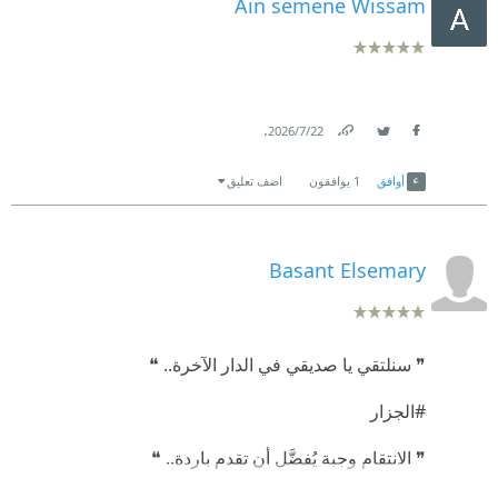
Ain semene Wissam
.
22‏/7‏/2026
Link
Twitter
Facebook
أوافق
1
يوافقون
اضف تعليق
Basant Elsemary
❞ سنلتقي يا صديقي في الدار الآخرة.. ❝
#الجزار
❞ الانتقام وجبة يُفضَّل أن تقدم باردة.. ❝