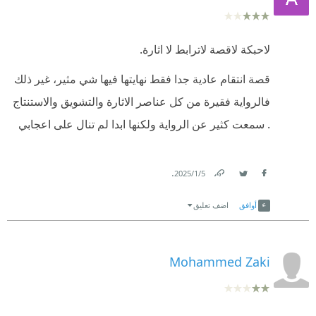
إقتباسات:
قلما نجدها
لاحبكة لاقصة لاترابط لا اثارة.
▪︎ الانتقام وجبة يُفضَّل أن تقدم باردة.
فى النهاية قررت اضافة نجمة اخرى للتقييم و التوقف عن
السير فى هذا الدرب الوعر الذى اكتشفت اننى غير مؤهل
‫(مثل بريطاني قديم)
قصة انتقام عادية جدا فقط نهايتها فيها شي مثير، غير ذلك
له على الإطلاق
فالرواية فقيرة من كل عناصر الاثارة والتشويق والاستنتاج
▪︎ (إنه الطريق الذي نختاره بإرادتنا، وعندما نسير فيه نفقد
. سمعت كثير عن الرواية ولكنها ابدا لم تنال على اعجابي
تلك الإرادة)
▪︎ لا وجود للخير.. لا وجود للشر.. لم ينتصر أحدٌ.. لم ينهزم
.
5‏/1‏/2025
أحدٌ.
Link
Twitter
Facebook
أوافق
اضف تعليق
Mohammed Zaki