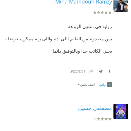
Mina Mamdouh Ramzy
رواية فى منتهى الروعة
بس مصدوم من الظلم اللى ادم واللى زيه ممكن يتعرضله
بحيي الكاتب جدا وبالتوفيق دائما
.
31‏/8‏/2025
Link
Twitter
Facebook
أوافق
اضف تعليق
مصطفى حسين