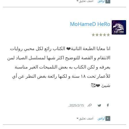
أوافق
اضف تعليق
والجسدى تماما. الكاتب ابدع تماما فى هذه الرواية وأصبح
⁠‫(وظائف المخ وعلاقتها بالجسد)
على قائمة المفضلين لى بدون شك.
‏(Introduction to the Human Body)‎
MoHameD HeRo
⁠‫(تشريح العين – ابن الهيثم وتقاليد جالينوس)
انا معايا الطبعة التانية❤️ الكتاب رائع لكل محبي روايات
⁠‫(جراحة الجمجمة والدماغ عند العرب)
الانتقام و القصة للتوضيح اكثر شبها لمسلسل الصياد لمن
يعرفه و لكن الكتاب به بعض التلميحات الغير مناسبة
للأعمار تحت ١٨ سنة و لكنها رائعة بغض النظر عن أي
#الجزار
شيئ ❤️🥰
ضحاياه القتل :-
❞(لطفي عبد البر محمد) ❝
.
15‏/2‏/2025
Link
Twitter
Facebook
❞ (علي حسن عثمان)، ألا تتذكرني يا سيادة الرائد؟» الثلاثاء
أوافق
اضف تعليق
10 / 11 / 2009 (الساعة 12:35 صباحًا) ❝