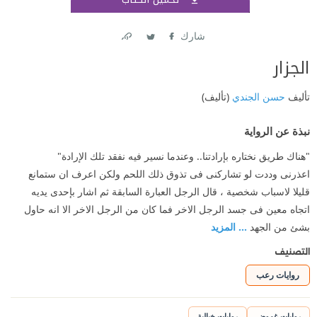
اشتر
شارك
Link
Twitter
Facebook
الجزار
تأليف
حسن الجندي
(تأليف)
نبذة عن الرواية
"هناك طريق نختاره بإرادتنا.. وعندما نسير فيه نفقد تلك الإرادة"
اعذرنى وددت لو تشاركنى فى تذوق ذلك اللحم ولكن اعرف ان ستمانع
قليلا لاسباب شخصية ، قال الرجل العبارة السابقة ثم اشار بإحدى يديه
اتجاه معين فى جسد الرجل الاخر فما كان من الرجل الاخر الا انه حاول
بشئ من الجهد
... المزيد
التصنيف
روايات رعب
روايات غموض
روايات خيالية