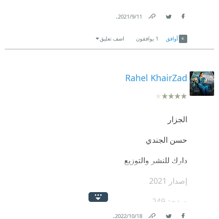
.
11‏/9‏/2021
Link
Twitter
Facebook
أوافق
1
يوافقون
اضف تعليق
Rahel KhairZad
الجزار
حسن الجندي
دارك للنشر والتوزيع
إصدار 2021
صفحة 249
.
18‏/10‏/2022