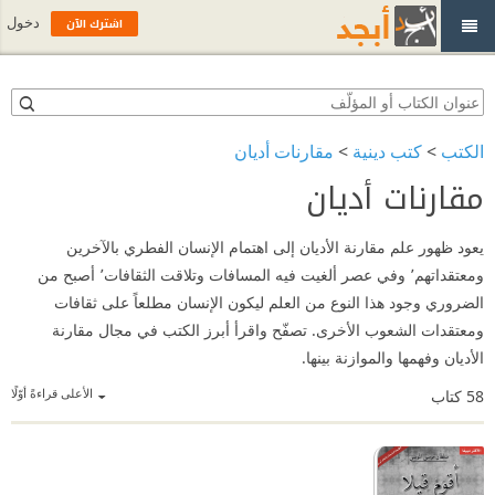
اشترك الآن
دخول
الكتب
>
كتب دينية
>
مقارنات أديان
مقارنات أديان
يعود ظهور علم مقارنة الأديان إلى اهتمام الإنسان الفطري بالآخرين
ومعتقداتهم٬ وفي عصر ألغيت فيه المسافات وتلاقت الثقافات٬ أصبح من
الضروري وجود هذا النوع من العلم ليكون الإنسان مطلعاً على ثقافات
ومعتقدات الشعوب الأخرى. تصفّح واقرأ أبرز الكتب في مجال مقارنة
الأديان وفهمها والموازنة بينها.
الأعلى قراءةً أوّلًا
58
كتاب