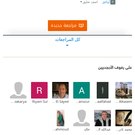
أوافق
اضف تعليق
مراجعة جديدة
كل المراجعات
على رفوف الأبجديين
Asmaa zakarya
Riyam Sul
Moustafa M. El Sayed
Ahmed Mansour
Asmaalfahad
Mais Alkasem
محمد نادر موسي
عبدالله الخطيب
خالد
Esraa Mahmoud