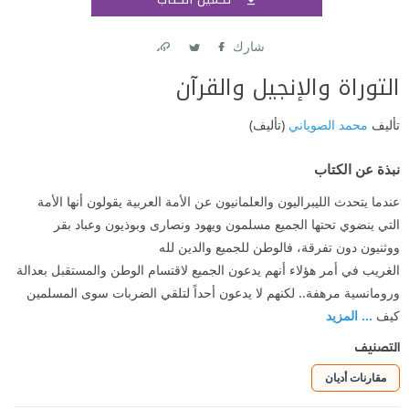
اشتر
شارك
Link
Twitter
Facebook
التوراة والإنجيل والقرآن
تأليف
محمد الصوياني
(تأليف)
نبذة عن الكتاب
عندما يتحدث الليبراليون والعلمانيون عن الأمة العربية يقولون أنها الأمة
التي ينضوي تحتها الجميع مسلمون ويهود ونصارى وبوذيون وعباد بقر
ووثنيون دون تفرقة، فالوطن للجميع والدين لله
الغريب في أمر هؤلاء أنهم يدعون الجميع لاقتسام الوطن والمستقبل بعدالة
ورومانسية مرهفة.. لكنهم لا يدعون أحداً لتلقي الضربات سوى المسلمين
كيف
... المزيد
التصنيف
مقارنات أديان