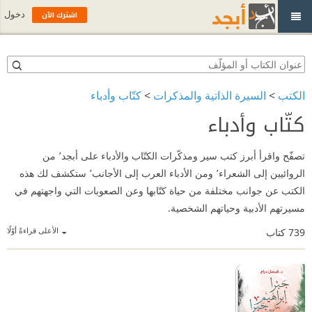
اشترك الآن
دخول
الكتب
>
السيرة الذاتية والمذكرات
>
كتّاب وأدباء
كتّاب وأدباء
تصفّح واقرأ أبرز كتب سير ومذكّرات الكتّاب والأدباء على أبجد٬ من
الروائيين إلى الشعراء٬ ومن الأدباء العرب إلى الأجانب٬ ستكشف لك هذه
الكتب عن جوانب مختلفة من حياة كتّابها وعن الصعوبات التي واجهتهم في
مسيرتهم الأدبية وحياتهم الشخصية.
الأعلى قراءةً أوّلًا
739
كتاب