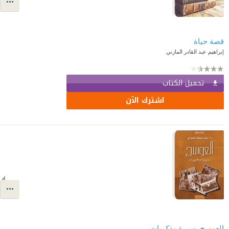
قصة حياة
إبراهيم عبد القادر المازني
تحميل الكتاب
اشترك الآن
العوسج, سيرة وذكريات