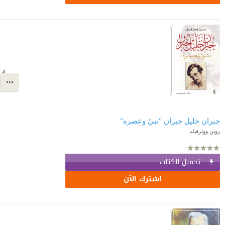
جبران خليل جبران "نبيّ وعصره"
روبن ووترفيلد
تحميل الكتاب
اشترك الآن