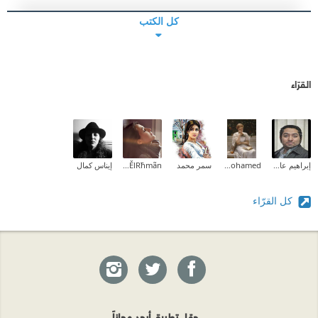
كل الكتب
القرّاء
إبراهيم عادل
Aliaa Mohamed
سمر محمد
ËmÅn Ãbd ĚlRħmãn
إيناس كمال
كل القرّاء
حمّل تطبيق أبجد مجاناً