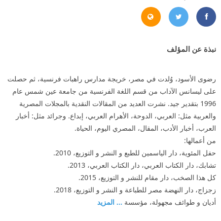
3MmR7gnGA-QYrjldLqkJJm-28Xi7wu9984wzV4&paipv=0&_rdr
https://www.radwaaswad.com/
https://twitter.com/RadwaElAswad
نبذة عن المؤلف
رضوى الأسود، وُلدت في مصر، خريجة مدارس راهبات فرنسية، ثم حصلت
على ليسانس الآداب من قسم اللغة الفرنسية من جامعة عين شمس عام
1996 بتقدير جيد. نشرت العديد من المقالات النقدية بالمجلات المصرية
والعربية مثل: العربي، الدوحة، الأهرام العربي، إبداع. وجرائد مثل: أخبار
العرب، أخبار الأدب، المقال، المصري اليوم، الحياة.
من أعمالها:
حفل المئوية، دار الياسمين للطبع و النشر و التوزيع، 2010.
تشابك، دار الكتاب العربي، دار الكتاب العربي، 2013.
كل هذا الصخب، دار مقام للنشر و التوزيع، 2015.
زجزاج، دار النهضة مصر للطباعة و النشر و التوزيع، 2018.
أديان و طوائف مجهولة، مؤسسة
... المزيد