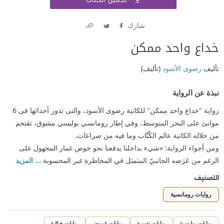
اشتر
شارك
Link
Twitter
Facebook
خداع واحد ممكن
تأليف
رضوى الأسود
(تأليف)
نبذة عن الرواية
رواية "خداع واحد ممكن" للكاتبة رضوى الأسود، والتى تدور أحداثها فى 6
موانئ على البحر المتوسط، وفي إطار رومانسي بوليسي مشوق، تقتحم
من خلاله الكاتبة عالم الكُتَّاب وما فيه من صراعات.
ومن أجواء الرواية: «شيء بداخلنا يدفعنا نحو خوض غمار المجهول على
الرغم من عَرَضه الجانبيّ المتمثل في المخاطرة غير المحسوبة
... المزيد
التصنيف
روايات رومانسية
روايات بوليسية
روايات نفسية
روايات غموض
روايات خيالية