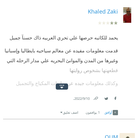
ونحن موتى.. وحده الموت هو الصحوة.. صحوة بلا ألم.. بلا
Khaled Zaki
ندم ولا حزن.. بلا ماضٍ. نحن أنفسنا أحلام.. ❝
#أبجد
#خداع_واحد_ممكن
يحمد للكاتبه حرصها علي تحري العربيه ذاك حسنآ جميل
#نجم_الأسبوع
قدمت معلومات مفيده عن معالم سياحيه بايطاليا وإسبانيا
وغيرها من المدن والموانئ البحريه علي مدار الرحله التي
#رضوى_الأسود
قطعهتها بشخوص روايتها
وكذلك معلومات جيده عن براندات المكياج والتجميل
للنساء
.
10‏/9‏/2022
لكن وصفها للأشخاص كان منعدم ربما تود للقارئ أن
Link
Twitter
Facebook
أوافق
1
يوافقون
اضف تعليق
يطلق لخياله العنان
ومقدمات الشخصيه لا تتفق مطلقآ مع سلوكها
OUM