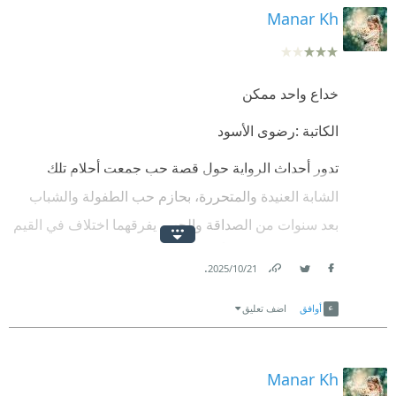
Manar Kh
خداع واحد ممكن
الكاتبة :رضوى الأسود
تدور أحداث الرواية حول قصة حب جمعت أحلام تلك
الشابة العنيدة والمتحررة، بحازم حب الطفولة والشباب
بعد سنوات من الصداقة والحب، يفرقهما اختلاف في القيم
ليبدأ كل منهما مساراً مختلفاً في الحياة. ومع مرور الوقت،
.
21‏/10‏/2025
تجد أحلام نفسها في علاقات متعددة، كل واحدة تحمل
Link
Twitter
Facebook
تحدياتها الخاصة، بما في ذلك الزواج من رجل مدمن كحول
أوافق
اضف تعليق
وزواج آخر يعصف بحياتها بسبب مشاكل نفسية لدى زوجها
القصة تتنقل بين الصراع الداخلي للشخصيات والتغييرات
Manar Kh