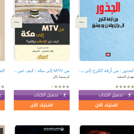
الجذور : من أزقة الكرخ إلى براغ ولندن ودمشق
من MTV إلى مكة : كيف غير الإسلام حياتي؟
الص
هدي السعيد
كريستينا باكر
تحميل الكتاب
تحميل الكتاب
اشترك الآن
اشترك الآن