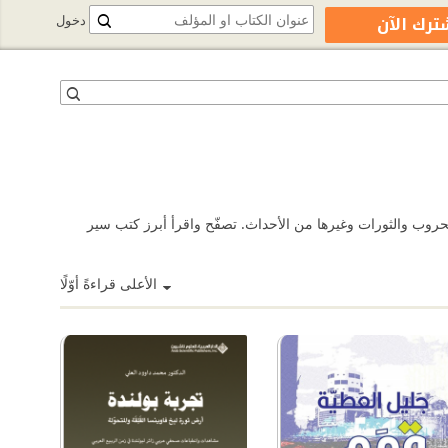
ترك الآن
دخول
هم مع شخصيات بارزة من ملوك وحكّام ومفكرين٬ وعن تجاربهم وشهاداتهم على الحروب والثورات وغيرها من الأحداث. تصفّح واقرأ أبرز كتب سير
الأعلى قراءةً أوّلًا