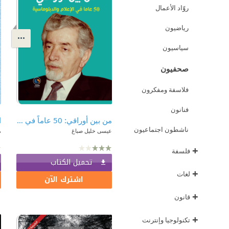
روّاد الأعمال
رياضيون
سياسيون
صحفيون
فلاسفة ومفكرون
فنانون
من بين أوراقي: 50 عاماً في الإعلام والدبلوماسية
ناشطون اجتماعيون
عيسى خليل صباغ
م
+
فلسفة
تحميل الكتاب
+
لغات
اشترك الآن
+
قانون
+
تكنولوجيا وإنترنت