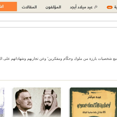
اش
ية
🎉 عيد ميلاد أبجد
المؤلفون
المقالات
جديد
تتميّز سير ومذكّرات الصحفيين بأنها تحكي لنا عن لقاءاتهم ومقابلات