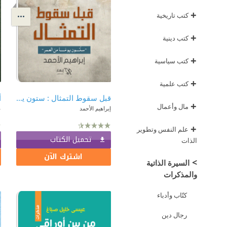
+
كتب تاريخية
+
كتب دينية
+
كتب سياسية
+
كتب علمية
قبل سقوط التمثال : ستون يومًا من العمر
+
مال وأعمال
إبراهيم الأحمد
ع
+
علم النفس وتطوير
تحميل الكتاب
الذات
اشترك الآن
>
السيرة الذاتية
والمذكرات
كتّاب وأدباء
رجال دين