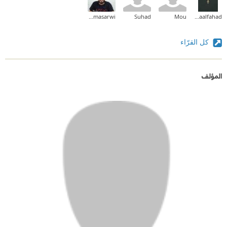
hasan masarwi
Suhad
Mou
Asmaalfahad
كل القرّاء
المؤلف