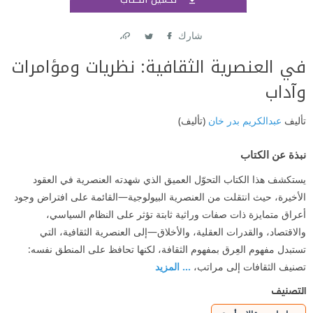
اشتر
شارك
Link
Twitter
Facebook
في العنصرية الثقافية: نظريات ومؤامرات
وآداب
تأليف
عبدالكريم بدر خان
(تأليف)
نبذة عن الكتاب
يستكشف هذا الكتاب التحوّل العميق الذي شهدته العنصرية في العقود
الأخيرة، حيث انتقلت من العنصرية البيولوجية—القائمة على افتراض وجود
أعراق متمايزة ذات صفات وراثية ثابتة تؤثر على النظام السياسي،
والاقتصاد، والقدرات العقلية، والأخلاق—إلى العنصرية الثقافية، التي
تستبدل مفهوم العِرق بمفهوم الثقافة، لكنها تحافظ على المنطق نفسه:
تصنيف الثقافات إلى مراتب،
... المزيد
التصنيف