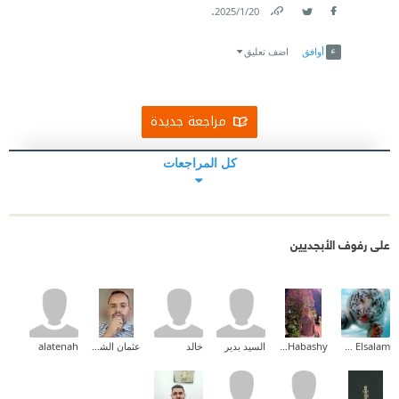
.
20‏/1‏/2025
Link
Twitter
Facebook
أوافق
اضف تعليق
مراجعة جديدة
كل المراجعات
على رفوف الأبجديين
Ehab Mohammed Abd Elsalam
Mohamed Habashy
السيد بدير
خالد
عثمان الشيخ خضر النور
alatenah