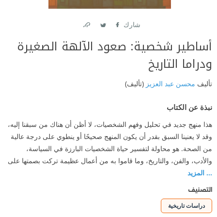
شارك
Link
Twitter
Facebook
أساطير شخصية: صعود الآلهة الصغيرة
ودراما التاريخ
تأليف
محسن عبد العزيز
(تأليف)
نبذة عن الكتاب
هذا منهج جديد في تحليل وفهم الشخصيات، لا أظن أن هناك من سبقنا إليه،
وقد لا يعنينا السبق بقدر أن يكون المنهج صحيحًا أو ينطوي على درجة عالية
من الصحة. هو محاولة لتفسير حياة الشخصيات البارزة في السياسة،
والأدب، والفن، والتاريخ، وما قاموا به من أعمال عظيمة تركت بصمتها على
... المزيد
التصنيف
دراسات تاريخية