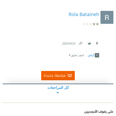
Rola Bataineh
.
23‏/4‏/2025
Link
Twitter
Facebook
أوافق
اضف تعليق
مراجعة جديدة
كل المراجعات
على رفوف الأبجديين