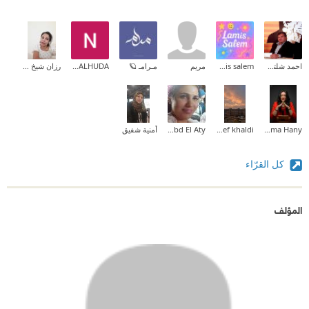
احمد شلتوت
lamis salem
مريم
مـرامـ 🪐
Noor ALHUDA Noor ALHUDA
رزان شيخ حسن
Sama Hany
Asef khaldi
Rania Abd El Aty
أمنية شفيق
كل القرّاء
المؤلف