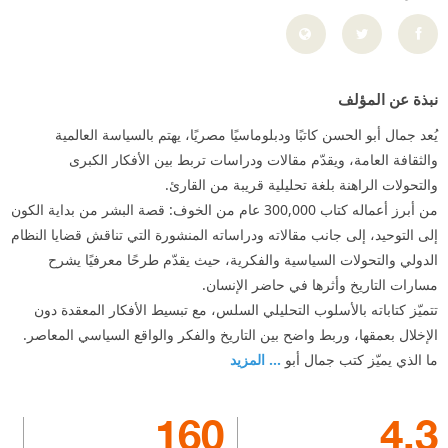
نبذة عن المؤلف
يُعد جمال أبو الحسن كاتبًا ودبلوماسيًا مصريًا، يهتم بالسياسة العالمية
والثقافة العامة، ويقدّم مقالات ودراسات تربط بين الأفكار الكبرى
والتحولات الراهنة بلغة تحليلية قريبة من القارئ.
من أبرز أعماله كتاب 300,000 عام من الخوف: قصة البشر من بداية الكون
إلى التوحيد، إلى جانب مقالاته ودراساته المنشورة التي تناقش قضايا النظام
الدولي والتحولات السياسية والفكرية، حيث يقدّم طرحًا معرفيًا يشرح
مسارات التاريخ وأثرها في حاضر الإنسان.
تتميّز كتاباته بالأسلوب التحليلي السلس، مع تبسيط الأفكار المعقدة دون
الإخلال بعمقها، وربط واضح بين التاريخ والفكر والواقع السياسي المعاصر.
ما الذي يميّز كتب جمال أبو
... المزيد
160
4.3