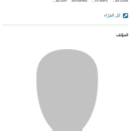
do3a2wael@gmail.com
Mohamed
Marramero Mero
Ghada Ghait
كل القرّاء
المؤلف