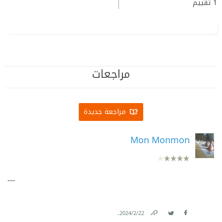
1
تقييم
مراجعات
مراجعة جديدة
Mon Monmon
---
.
22‏/2‏/2024