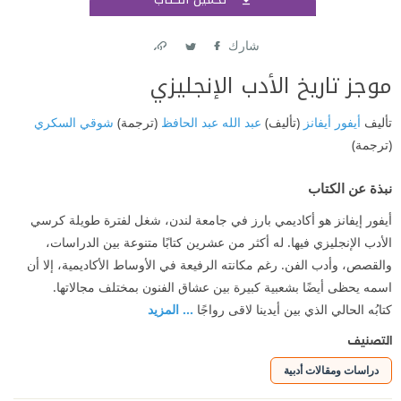
اشتر
شارك
Link
Twitter
Facebook
موجز تاريخ الأدب الإنجليزي
تأليف
أيفور أيفانز
(تأليف)
عبد الله عبد الحافظ
(ترجمة)
شوقي السكري
(ترجمة)
نبذة عن الكتاب
أيفور إيفانز هو أكاديمي بارز في جامعة لندن، شغل لفترة طويلة كرسي
الأدب الإنجليزي فيها. له أكثر من عشرين كتابًا متنوعة بين الدراسات،
والقصص، وأدب الفن. رغم مكانته الرفيعة في الأوساط الأكاديمية، إلا أن
اسمه يحظى أيضًا بشعبية كبيرة بين عشاق الفنون بمختلف مجالاتها.
كتابُه الحالي الذي بين أيدينا لاقى رواجًا
... المزيد
التصنيف
دراسات ومقالات أدبية