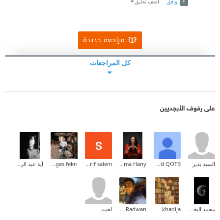
أوافق
اضف تعليق
مراجعة جديدة
كل المراجعات
على رفوف الأبجديين
السيد بدير
Ahmad QOTB
Sama Hany
sherif salem
gerges fekri
آية عبد الرحمن
محمد البحريني
khadija
Hussein Radwan
لحمد