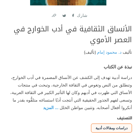
شارك
Link
Twitter
Facebook
الأنساق الثقافية في أدب الخوارج في
العصر الأموي
تأليف
د. محمود إمام
(تأليف)
نبذة عن الكتاب
دراسة أدبية تهدف إلى الكشف عن الأنساق المضمرة في أدب الخوارج،
وتنطلق من النص وتغوص في الثقافة الخارجية، وتبحث في منتجات
الأنساق التي ظهرت في أدبهم وكان لها التأثير الكبير في الثقافة العربية،
وتسعى لفهم الجذور الحقيقية التي أنتجت أدبًا استساغه متلقُّوه بقدر ما
أنكروا أفعال أصحابه. وتتبين مواطن الخلل
... المزيد
التصنيف
دراسات ومقالات أدبية