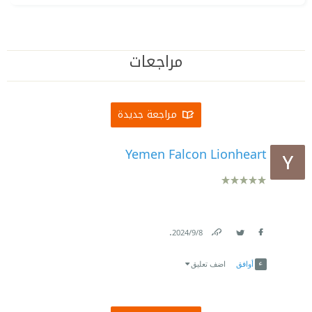
مراجعات
مراجعة جديدة
Yemen Falcon Lionheart
.
8‏/9‏/2024
Link
Twitter
Facebook
أوافق
اضف تعليق