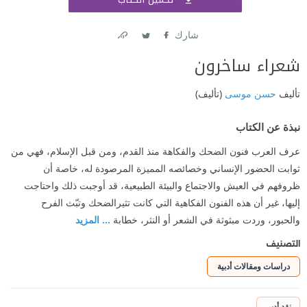
اشتر
شارك
Link
Twitter
Facebook
شعراء ساخرون
تأليف
حسن موسى
(تأليف)
نبذة عن الكتاب
عرف العرب فنون الضحك والفكاهة منذ القدم، ومن قبل الإسلام، فهي من
ثوابت الحضور الإنساني وخصائصه المميزة المرصودة له، خاصة أن
ظروفهم في العيش والاجتماع والبيئة الطبيعية، قد أوجبت ذلك واحتاجت
إليها، غير أن هذه الفنون الفكاهية التي كانت تثيرالضحك وتبّث الفرح
والحبور، وردت مبثوثة في الشعر أو النثر، خطابة
... المزيد
التصنيف
دراسات ومقالات أدبية
نقد أدبي