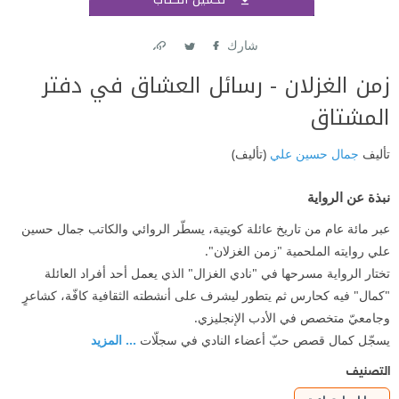
اشتر
شارك
Link
Twitter
Facebook
زمن الغزلان - رسائل العشاق في دفتر
المشتاق
تأليف
جمال حسين علي
(تأليف)
نبذة عن الرواية
عبر مائة عام من تاريخ عائلة كويتية، يسطّر الروائي والكاتب جمال حسين
علي روايته الملحمية "زمن الغزلان".
تختار الرواية مسرحها في "نادي الغزال" الذي يعمل أحد أفراد العائلة
"كمال" فيه كحارس ثم يتطور ليشرف على أنشطته الثقافية كافّة، كشاعرٍ
وجامعيّ متخصص في الأدب الإنجليزي.
يسجّل كمال قصص حبّ أعضاء النادي في سجلّات
... المزيد
التصنيف