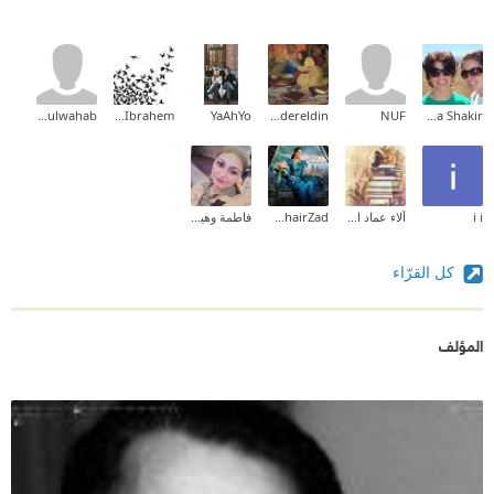
Abdulwahab
Mohamed Ibrahem
YaAhYo
Hams Badereldin 🎋🕊️
NUF
Maha Shakir
i i
آلاء عماد الدين
Rahel KhairZad
فاطمة وهيدي
كل القرّاء
المؤلف