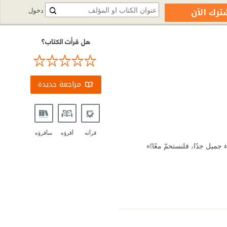
ترك الآن
دخول
هل قرأت الكتاب؟
مراجعة جديدة
قرأته
أقرؤه
سأقرؤه
 جميل جدًا، فلنستحمّ معًا!»