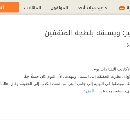
اش
ية
🎉 عيد ميلاد أبجد
المؤلفون
المقالات
جديد
كبير: ويسبقه بلطجة المثقفين
)
كاذيب التقيا ذات يوم.
ع!»، نظرت الحقيقة إلى السماء وتنهدت، لأن اليوم كان جميلًا حقًا.
ا، ووصلوا في النهاية إلى جانب البئر. ثم التفت الكذب إلى الحقيقة وقال: «الماء
أخرى، استفسرت عن
... المزيد