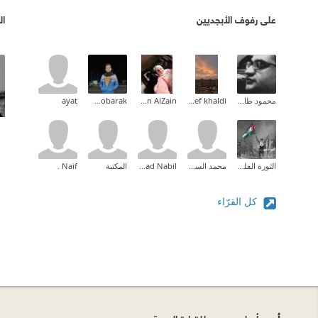
على رفوف الأبجديين
ال
محمود طارق إبراهيم
Asef khaldi
Nesreen AlZain
Mena Mobarak
ayat
الثورة الفلسطينية
محمد الساعدي
Sanad Nabil
المكتبة
Naif .
كل القرّاء