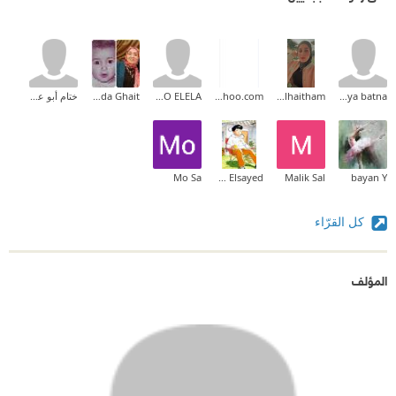
marya batna
Zainab_alhaitham
bashar.ghanem99@yahoo.com
Mohamed ABO ELELA
Ghada Ghait
ختام أبو علي
Mo Sa
Mostafas Elsayed
Malik Sal
bayan Y
كل القرّاء
المؤلف