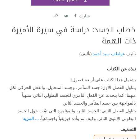
اشتر
شارك
Link
Twitter
Facebook
خطاب الجسد: دراسة في سيرة الأميرة
ذات الهمة
تأليف
عواطف سيد أحمد
(تأليف)
نبذة عن الكتاب
يشتمل هذا الكتاب على أربعة فصول:
يتناول الفصل الأول: جسد المتآمر، وجسد المتحايل، والفعل الحركي لكل
منهما. كما يتحدث عن الفعل التآمري للجسد البطولي الثائر، منتهياً
بالمواجهة بين جسد المتآمر والجسد الثائر.
يتناول الفصل الثاني: الجسد الثائر، والمؤامرة التي تمَّت حول الجسد
البطولي الأنثوي الثائر، وكيف تم وأده فيزيقياً واجتماعياً.
... المزيد
التصنيف