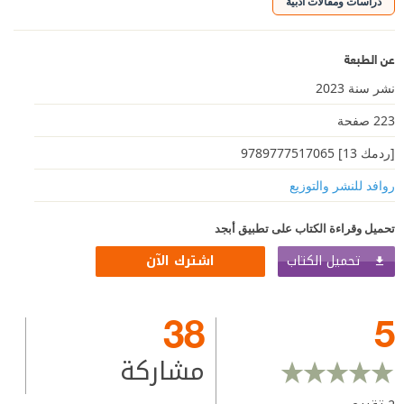
دراسات ومقالات أدبية
عن الطبعة
نشر سنة 2023
223 صفحة
[ردمك 13] 9789777517065
روافد للنشر والتوزيع
تحميل وقراءة الكتاب على تطبيق أبجد
تحميل الكتاب
اشترك الآن
38
5
مشاركة