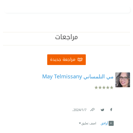
مراجعات
مراجعة جديدة
مي التلمساني May Telmissany
.
7‏/1‏/2024
Link
Twitter
Facebook
أوافق
اضف تعليق