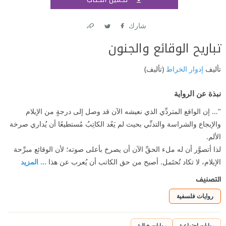
اشتر
شارك
Link
Twitter
Facebook
تباريح الوقائع والجنون
تأليف
إدوار الخراط
(تأليف)
نبذة عن الرواية
"... إن الواقع المتردِّي الذي نعيشه الآن قد وصل إلى درجةٍ من الإيلام
والإيجاع والشراسة والتدنِّي بحيث لم يَعُد الكاتِبُ مُستطيعًا أن يُداري صرخة
الألم.
لذا أتصوَّر أن له ملء الحقِّ الآن أن يصرخ بأعلى صوته؛ لأن الوقائع مبرِّحة
الإيلام، لا تكاد تُحتَمل. أصبح من حق الكاتب أن يُعرب عن هذا
... المزيد
التصنيف
روايات فلسفية
روايات اجتماعية
روايات خيالية