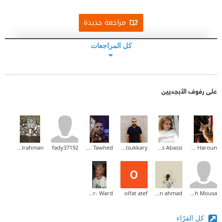
مراجعة جديدة
كل المراجعات
على رفوف الأبجديين
Omar Abdulrahman
fady37192
MhmOud A. Tawhed
Ahmed Elsukkary
Inas Abassi
Amal Idris Haroun
Mohammed Ben Mansur- Ward
olfat atef
nouran ahmad
Falah Mousa
كل القرّاء