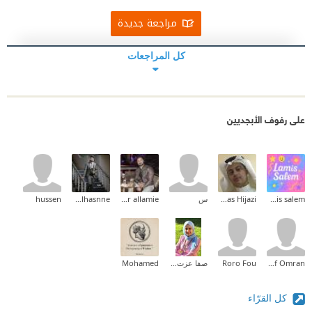
مراجعة جديدة
كل المراجعات
على رفوف الأبجديين
lamis salem
Feras Hijazi
س
karrar allamie
Ahmed Alhasnne
hussen
Seif Omran
Roro Fou
صفا عزت صيام
Mohamed
كل القرّاء