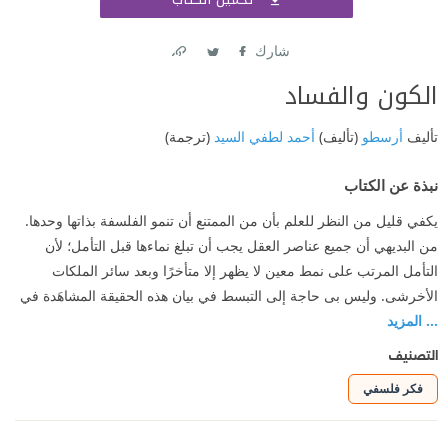
اشتر
شارك
Link
Twitter
Facebook
الكون والفساد
تأليف
أرسطو
(تأليف)
أحمد لطفي السيد
(ترجمة)
نبذة عن الكتاب
يكفي قليل من النظر للعلم بأن من الممتنع أن تنمو الفلسفة بذاتها وحدها.
من البديهي أن جميع عناصر العقل يجب أن تبلغ نماءها قبل التأمل؛ لأن
التأمل المرتب على نمط معين لا يظهر إلا متأخرًا وبعد سائر الملكات
الأخرشى. وليس بى حاجة إلى التبسط في بيان هذه الحقيقة المشاهَدة في
... المزيد
التصنيف
فكر فلسفي