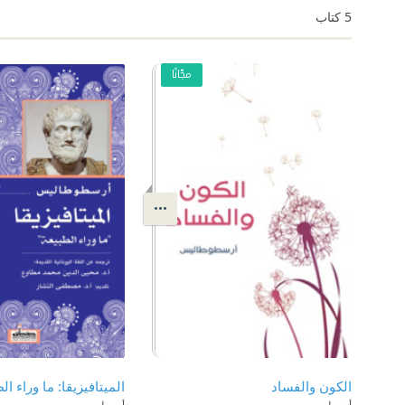
5
كتاب
مجّانًا
الكون والفساد
الميتافيزيقا: ما وراء ال
أرسطو
أرسطو