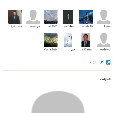
Lena
Mennah Ali
Asmaalfahad
rewanali2001
Asmaa zakarya
محمد فرخ
Asdewq
Amr Elattar
حور
Maha Zubi
كل القرّاء
المؤلف