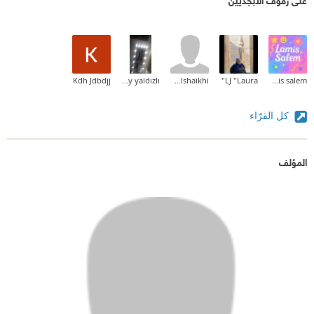
Kdh Jdbdjj
menna 3sklany yaldızlı
Amaal Alshaikhi
LJ "Laura"
lamis salem
كل القرّاء
المؤلف