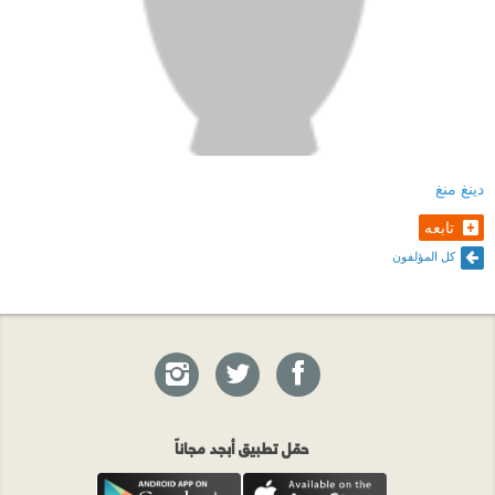
دينغ منغ
تابعه
كل المؤلفون
حمّل تطبيق أبجد مجاناً