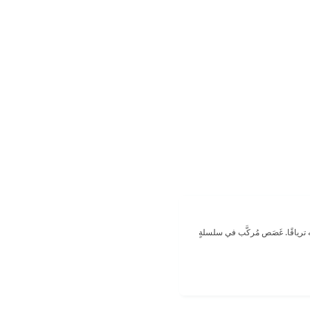
ترياقًا. غَصَص مُركَّب في سلسلةٍ