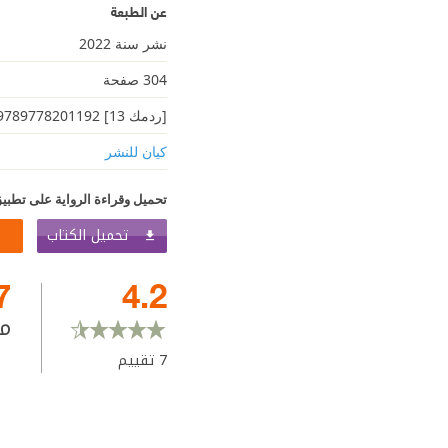
عن الطبعة
نشر سنة 2022
304 صفحة
[ردمك 13] 9789778201192
كيان للنشر
تحميل وقراءة الرواية على تطبيق
تحميل الكتاب
7
4.2
م
7
تقييم