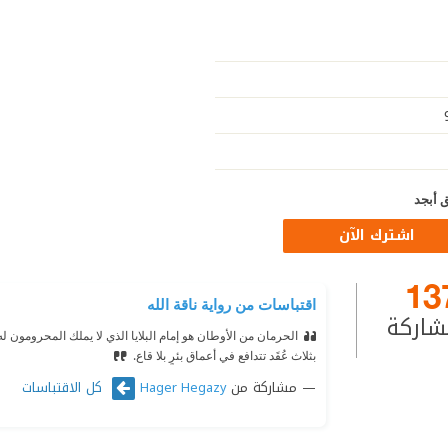
 أبجد
اشترك الآن
13
اقتباسات من رواية ناقة الله⁩
شاركة
الحرمان من الأوطان هو إمام البلايا الذي لا يملك المحرومون له 
بثلاث عُقَد تتدافع في أعماق بئرٍ بلا قاع.
مشاركة من
كل الاقتباسات
Hager Hegazy