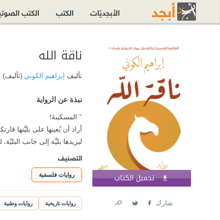
الأبجديّات
الكتب
الكتب الصوت
ناقة الله⁩
تأليف
إبراهيم الكوني
(تأليف)
نبذة عن الرواية
" المسكينةَ!
أراد أن يُعينها على بليَّتها ف
ليزيدها بليَّة إلى جانب البلي
التصنيف
روايات فلسفية
تحميل الكتاب
اشترك الآن
شارك
روايات تاريخية
روايات وطنية
Link
Twitter
Facebook