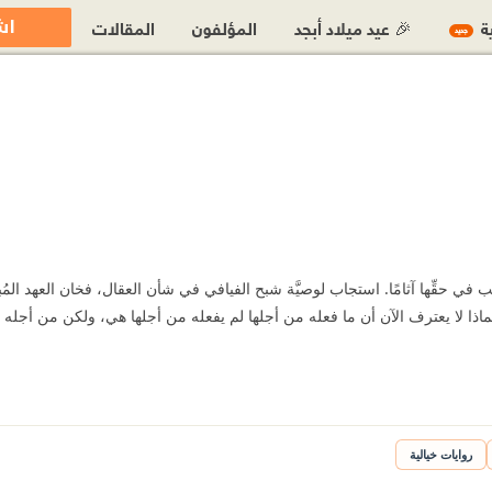
اش
ية
🎉 عيد ميلاد أبجد
المؤلفون
المقالات
جديد
ارتكب في حقِّها آثامًا. استجاب لوصيَّة شبح الفيافي في شأن العقال، فخان العهد المُ
ّة. لماذا لا يعترف الآن أن ما فعله من أجلها لم يفعله من أجلها هي، ولكن من أجله
روايات خيالية