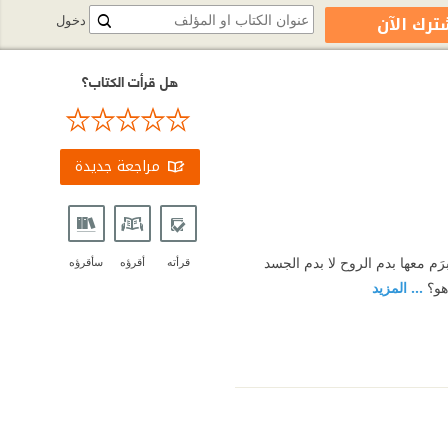
ترك الآن
دخول
هل قرأت الكتاب؟
مراجعة جديدة
برَم معها بدم الروح لا بدم الجسد
قرأته
أقرؤه
سأقرؤه
 هو؟
... المزيد