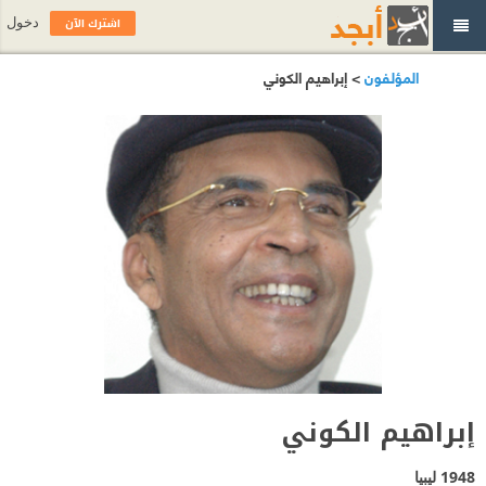
اشترك الآن
دخول
المؤلفون
> إبراهيم الكوني
إبراهيم الكوني
1948
ليبيا