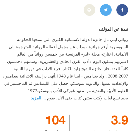
%A7%D9%84%D9%83%D9%88%D9%86%D9%8A/62362554088
https://twitter.com/#!/ialkoni
نبذة عن المؤلف
روائي ليبي نال جائزة الدولة الاستثنائية الكبرى التي تمنحها الحكومة
السويسرية أرفع جوائزها، وذلك عن مجمل أعماله الروائية المترجمة إلى
الألمانية. اختارته مجلة «لير» الفرنسية بين خمسين روائياً من العالم
اعتبرتهم يمثلون اليوم «أدب القرن الحادي والعشرين»، وسمتهم «خمسون
كاتباً للغد». فاز بجائزة الشيخ زايد للكتاب فرع الآداب في دورتها الثانية
2007-2008 . ولد بغدامس - ليبيا عام 1948.أنهى دراسته الابتدائية بغدامس،
والإعدادية بسبها، والثانوية بموسكو، حصل على الليسانس ثم الماجستير قي
العلوم الأدبيّة والنقدية من معهد غوركى للأدب بموسكو.1977
يجيد تسع لغات وكتب ستين كتاب حتى الآن، يقوم
... المزيد
104
3.9