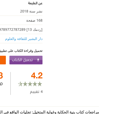
عن الطبعة
نشر سنة 2018
168 صفحة
[ردمك 13] 9789772787289
دار البشير للثقافة والعلوم
تحميل وقراءة الكتاب على تطبيق
تحميل الكتاب
3
4.2
م
4
تقييم
مراجعات كتاب بنية الحكاية وغواية المتخيل: تجليات الواقع في الر