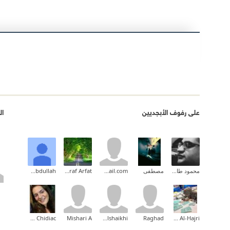
على رفوف الأبجديين
ال
محمود طارق إبراهيم
مصطفى
safirjet@gmail.com
Ashraf Arfat
Saad Abdullah
Diana Chidiac
Mishari A
Amaal Alshaikhi
Raghad
Mariam Al-Hajri