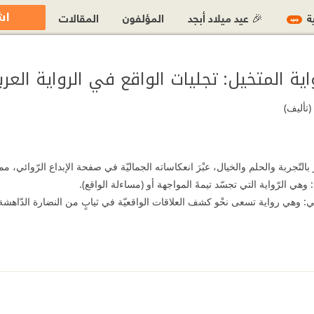
اش
ية
🎉 عيد ميلاد أبجد
المؤلفون
المقالات
جديد
اية المتخيل: تجليات الواقع في الرواية العرب
(تأليف)
 بالتّجربة والحلم والخيال، عبْرَ انعكاساته الجماليّة في صفحة الإبداع الرّوائي، ممثّ
ي الرّواية التي تجسّد تيمةَ المواجهة أو (مساءلة الواقع).
ي: وهي رواية تسعى نحْو كشف العلاقات الواقعيّة في ثيابٍ من النضارة الدّاهشة