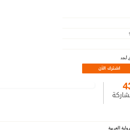
 أبجد
اشترك الآن
4
شاركة
واية العربية