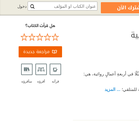
ترك الآن
دخول
هل قرأت الكتاب؟
ية
مراجعة جديدة
لًا في أربعةِ أعمالٍ روائية، هي:
قرأته
أقرؤه
سأقرؤه
 للمتلقي؛
... المزيد