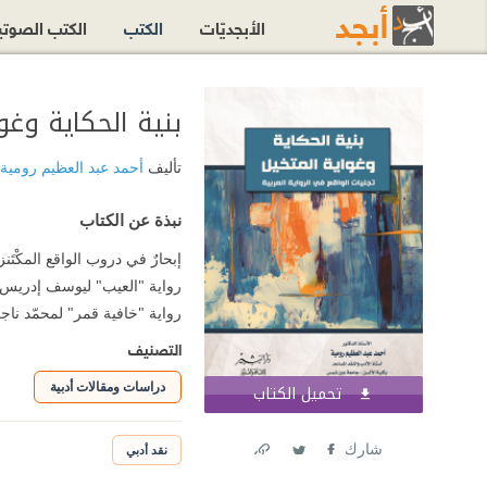
الأبجديّات
الكتب
الكتب الصوت
بنية الحكاية وغو
تأليف
أحمد عبد العظيم رومية
نبذة عن الكتاب
إبحارٌ في دروب الواقع المكْتَنز
رواية "العيب" ليوسف إدريس: وه
رواية "خافية قمر" لمحمّد ناج
التصنيف
دراسات ومقالات أدبية
تحميل الكتاب
اشترك الآن
شارك
نقد أدبي
Link
Twitter
Facebook