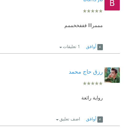
مممرااا فففخخممم
أوافق
1 تعليقات
رزق حاج محمد
رواية رائعة
أوافق
اضف تعليق