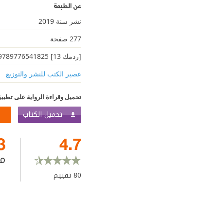
عن الطبعة
نشر سنة 2019
277 صفحة
[ردمك 13] 9789776541825
عصير الكتب للنشر والتوزيع
تحميل وقراءة الرواية على تطبيق
تحميل الكتاب
3
4.7
م
80
تقييم