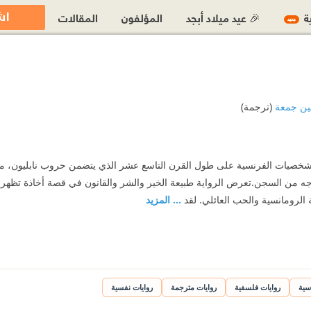
اش
ية
🎉 عيد ميلاد أبجد
المؤلفون
المقالات
جديد
ين جمعة
(ترجمة)
لشخصيات الفرنسية على طول القرن التاسع عشر الذي يتضمن حروب نابليون، 
جه من السجن.تعرض الرواية طبيعة الخير والشر والقانون في قصة أخاذة تظهر في
ة الرومانسية والحب العائلي. لقد
... المزيد
سية
روايات فلسفية
روايات مترجمة
روايات نفسية