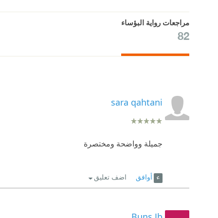
مراجعات رواية البؤساء
82
sara qahtani
جميلة وواضحة ومختصرة
أوافق
اضف تعليق
Buns Jb