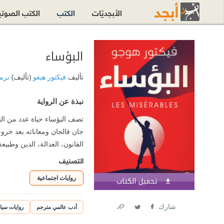
الأبجديّات
الكتب
الكتب الصوت
البؤساء
تأليف
فيكتور هيغو
(تأليف)
نرم
نبذة عن الرواية
تصف البؤساء حياة عدد من ا
جان فالجان ومعاناته بعد خرو
القانون، العدالة، الدين وطبيع
التصنيف
روايات اجتماعية
تحميل الكتاب
اشترك الآن
شارك
أدب عالمي مترجم
روايات سيا
Link
Twitter
Facebook