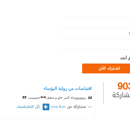
 أبجد
اشترك الآن
90
اقتباسات من رواية البؤساء
شاركة
رووووووعة كتير حلو و متقف❤❤حبيييييت
مشاركة من
كل الاقتباسات
Lina Bzn