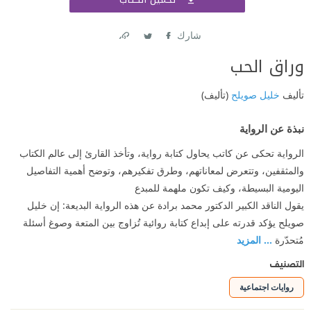
اشتر
شارك
Link
Twitter
Facebook
وراق الحب
تأليف
خليل صويلح
(تأليف)
نبذة عن الرواية
الرواية تحكى عن كاتب يحاول كتابة رواية، وتأخذ القارئ إلى عالم الكتاب
والمثقفين، وتتعرض لمعاناتهم، وطرق تفكيرهم، وتوضح أهمية التفاصيل
اليومية البسيطة، وكيف تكون ملهمة للمبدع
يقول الناقد الكبير الدكتور محمد برادة عن هذه الرواية البديعة: إن خليل
صويلح يؤكد قدرته على إبداع كتابة روائية تُزاوج بين المتعة وصوغ أسئلة
مُتحدّرة
... المزيد
التصنيف
روايات اجتماعية