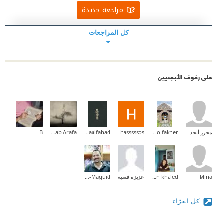
مراجعة جديدة
كل المراجعات
على رفوف الأبجديين
محرر أبجد
Yasmine f. abo fakher
hasssssos
Asmaalfahad
Abdulwahab Arafa
B
Mina
Ayman khaled
عزيزة فسية
Ahmad Abdul-Maguid
كل القرّاء