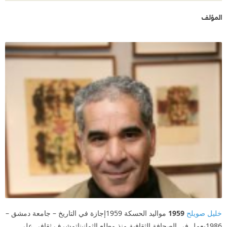
المؤلف
خليل صويلح
1959
مواليد الحسكة 1959إجازة في التاريخ – جامعة دمشق –
1986يعمل في الصحافة الثقافية منذ مطلع الثمانيناتمشرف ثقافي على