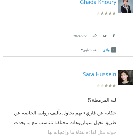
Ghada Khoury
.
23‏/7‏/2024
Link
Twitter
Facebook
أوافق
اضف تعليق
Sara Hussein
ليه المرمطة؟!
حكاية عن قاريء نهم يحاول تأليف روايته الخاصة عن
طريق تخيل سيناريوهات مختلفة تتناسب مع ما يحدث
حوله مثل لقاءه بفتاة ما وإعجابه بها