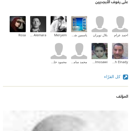
على رفوف الأبجديين
احمد عزام
بلال نويران
ياسمين شرف
Meryem
Moslim Aqeel Alemara
Rosa
Mohamed Moh Elnady
Amoona Almosawi
محمد سامح دياب
محمود خليل ابراهيم
كل القرّاء
المؤلف