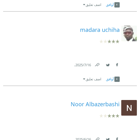
أوافق
اضف تعليق
madara uchiha
.
16‏/7‏/2025
Link
Twitter
Facebook
أوافق
اضف تعليق
Noor Albazerbashi
.
16‏/6‏/2025