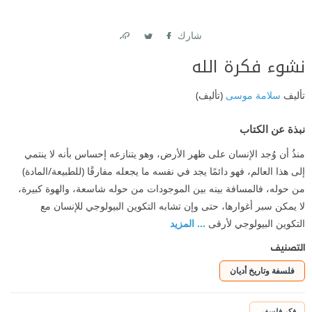
شارك
Link
Twitter
Facebook
نشوء فكرة الله
تأليف
سلامة موسى
(تأليف)
نبذة عن الكتاب
منذُ أن وُجد الإنسان على ظهر الأرض، وهو يتنازعه إحساس بأنه لا ينتمي
إلى هذا العالم، فهو دائمًا يجد في نفسه ما يجعله مفارقًا (للطبيعة/المادة)
من حوله، فالمسافة بينه بين الموجودات من حوله شاسعة، والهوة كبيرة،
لا يمكن سبر أغوارها، حتى وإن تشابه التكوين البيولوجي للإنسان مع
التكوين البيولوجي لأرقى
... المزيد
التصنيف
فلسفة وتاريخ أديان
فكر فلسفي