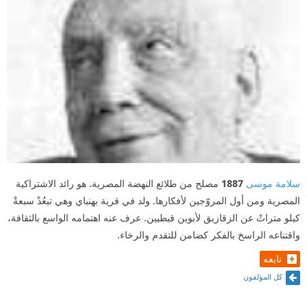
سلامة موسى
1887
مصلح من طلائع النهضة المصرية. هو رائد الاشتراكية
المصرية ومن أول المروّجين لأفكارها. ولد في قرية بهنباي وهي تبعُدْ سبعةْ
كيلو متراتْ عن الزقازيق لأبوين قبطيين. عرف عنه اهتمامه الواسع بالثقافة،
واقتناعه الراسخ بالفكر كضامن للتقدم والرخاء.
تابعه
كل المؤلفون