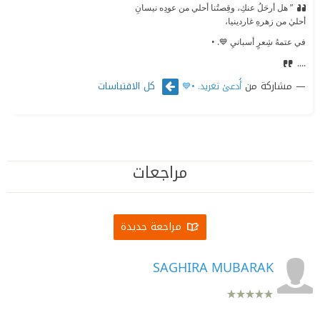
” هل أرحَلُ عنكِ، وقِصتُنا أحلي من عودِه نيسانِ
أحليٰ من زهرهِ غاردينيا،
في عتمهُ شِعرٍ أسبانيِ 💙. •
....
مشاركة من
كل الاقتباسات
أُدعىٰ تغريد. •💙
مراجعات
مراجعة جديدة
SAGHIRA MUBARAK