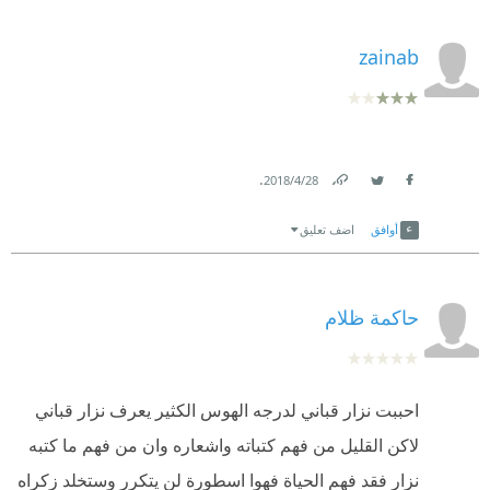
zainab
.
28‏/4‏/2018
Link
Twitter
Facebook
أوافق
اضف تعليق
حاكمة ظلام
احببت نزار قباني لدرجه الهوس الكثير يعرف نزار قباني
لاكن القليل من فهم كتباته واشعاره وان من فهم ما كتبه
نزار فقد فهم الحياة فهوا اسطورة لن يتكرر وستخلد زكراه