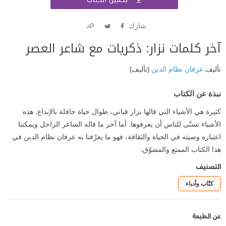
اشتر
شارك
Link
Twitter
Facebook
آخر كلمات نزار: ذكريات مع شاعر العصر
تأليف
عرفان نظام الدين
(تأليف)
نبذة عن الكتاب
كثيرة هي الأشياء التي قالها نزار قباني، طوال حياة حافلة بالإبداع. هذه
الأشياء تسنّى للناس أن يعرفوها. أما آخر ما قاله الشاعر الراحل ويمكننا
اعتباره وصيته في الحياة والثقافة، فهو ما يعرّفنا به عرفان نظام الدين في
هذا الكتاب الممتع والمشوّق.
التصنيف
كتّاب وأدباء
عن الطبعة