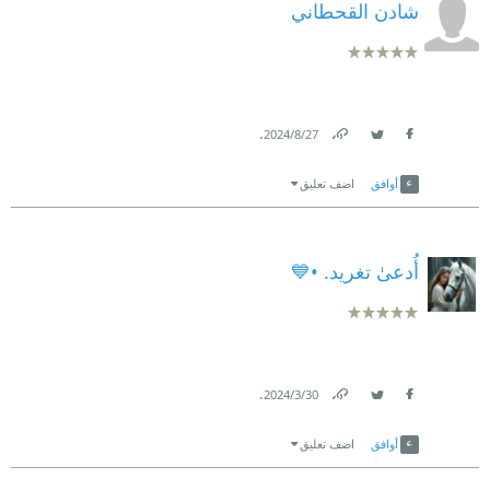
شادن القحطاني
.
27‏/8‏/2024
Link
Twitter
Facebook
أوافق
اضف تعليق
أُدعىٰ تغريد. •💙
.
30‏/3‏/2024
Link
Twitter
Facebook
أوافق
اضف تعليق