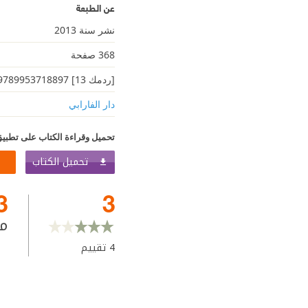
عن الطبعة
نشر سنة 2013
368 صفحة
[ردمك 13] 9789953718897
دار الفارابي
تحميل وقراءة الكتاب على تطبيق
تحميل الكتاب
3
3
م
4
تقييم