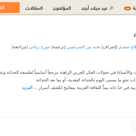
اش
ية
🎉 عيد ميلاد أبجد
المؤلفون
المقالات
جديد
اع صفدي
(إشراف)
نخبة من المترجمين
(ترجمة)
جورج زيناتي
(مراجعة)
الأشياء) في تحولات الفكر الغربي الراهنة مرجعاً أساسياً لفلسفة الحداثة وعقلن
ات نحو ما يسمى اليوم بالحداثة البعدية، أو بما بعد الحداثة.
ية في حدّ ذاته يمدُّ الثقافة العربية بمفاتيح لكشف أسرار
... المزيد