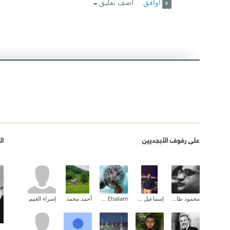
أوافق
اضف تعليق
على رفوف الأبجديين
ال
محمود طارق إبراهيم
إسماعيل عبد الله
Ehab Mohammed Abd Elsalam
أحمد محمد
إسراء الغنيم