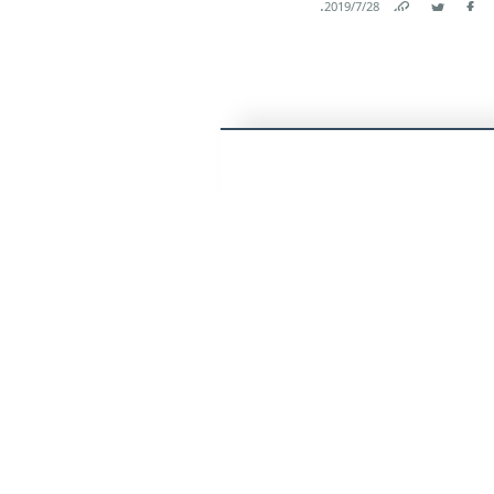
.
28‏/7‏/2019
Link
Twitter
Facebook